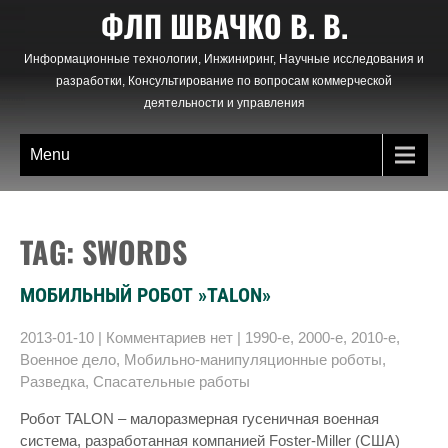
Skip
ФЛП ШВАЧКО В. В.
to
content
Информационные технологии, Инжиниринг, Научные исследования и
разработки, Консультирование по вопросам коммерческой
деятельности и управления
Menu
TAG: SWORDS
МОБИЛЬНЫЙ РОБОТ »TALON»
2013-01-10
|
Комментариев нет
|
1990-е
,
2000-е
,
2010-е
,
Военное дело
,
Мобильно-манипуляционные роботы
,
Разведка
,
Спасательные работы
Робот TALON – малоразмерная гусеничная военная
система, разработанная компанией Foster-Miller (США)