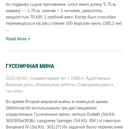
по подрыву судов противника. Linse имел длину 5.75 м,
ширину — 1.75 м, экипаж – 1 человек, двигатель
мощностью 70 kW, 1 гребной винт. Катер был способен
перемещаться на расстояние 100 морских миль (185.2 км)
…
Read More »
ГУСЕНИЧНАЯ МИНА
2012-04-02
|
Комментариев нет
|
1940-е
,
Адаптивные
,
Военное дело
,
Мобильные роботы
,
Самодвижущиеся
системы
Во время Второй мировой войны в немецкой армии
(Wehrmacht) использовали три дистанционно
управляемые Гусеничные мины: легкую Goliath (Sd.Kfz.
302/303a/303b), среднюю Springer (Sd.Kfz 304.) и тяжелую
Borgward IV (Sd.Kfz. 301).[7] Их задачей было перенесение