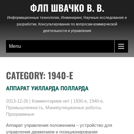
Skip
ФЛП ШВАЧКО В. В.
to
content
Информационные технологии, Инжиниринг, Научные исследования и
разработки, Консультирование по вопросам коммерческой
деятельности и управления
Menu
CATEGORY: 1940-Е
АППАРАТ УИЛЛАРДА ПОЛЛАРДА
2013-12-26
|
Комментариев нет
|
1930-е
,
1940-е
,
Промышленность
,
Манипуляционные роботы
,
Программные
Аппарат управления положением – устройство для
управления движением и позиционирования