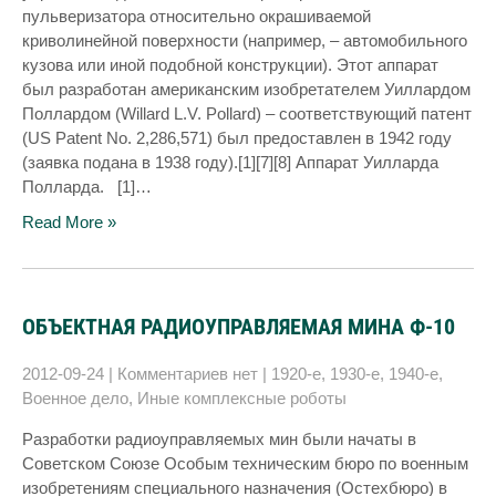
пульверизатора относительно окрашиваемой
криволинейной поверхности (например, – автомобильного
кузова или иной подобной конструкции). Этот аппарат
был разработан американским изобретателем Уиллардом
Поллардом (Willard L.V. Pollard) – соответствующий патент
(US Patent No. 2,286,571) был предоставлен в 1942 году
(заявка подана в 1938 году).[1][7][8] Аппарат Уилларда
Полларда. [1]…
Read More »
ОБЪЕКТНАЯ РАДИОУПРАВЛЯЕМАЯ МИНА Ф-10
2012-09-24
|
Комментариев нет
|
1920-е
,
1930-е
,
1940-е
,
Военное дело
,
Иные комплексные роботы
Разработки радиоуправляемых мин были начаты в
Советском Союзе Особым техническим бюро по военным
изобретениям специального назначения (Остехбюро) в