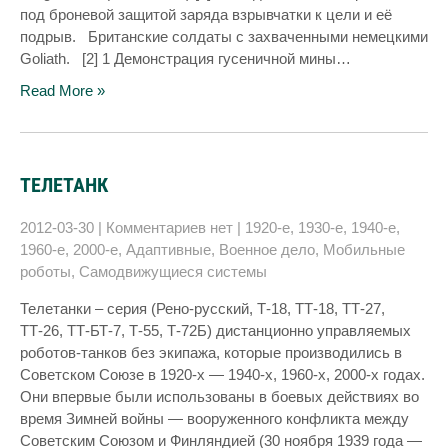
под броневой защитой заряда взрывчатки к цели и её
подрыв. Британские солдаты с захваченными немецкими
Goliath. [2] 1 Демонстрация гусеничной мины…
Read More »
ТЕЛЕТАНК
2012-03-30
|
Комментариев нет
|
1920-е
,
1930-е
,
1940-е
,
1960-е
,
2000-е
,
Адаптивные
,
Военное дело
,
Мобильные
роботы
,
Самодвижущиеся системы
Телетанки – серия (Рено-русский, Т-18, ТТ-18, ТТ-27,
ТТ-26, ТТ-БТ-7, Т-55, Т-72Б) дистанционно управляемых
роботов-танков без экипажа, которые производились в
Советском Союзе в 1920-х — 1940-х, 1960-х, 2000-х годах.
Они впервые были использованы в боевых действиях во
время Зимней войны — вооруженного конфликта между
Советским Союзом и Финляндией (30 ноября 1939 года —