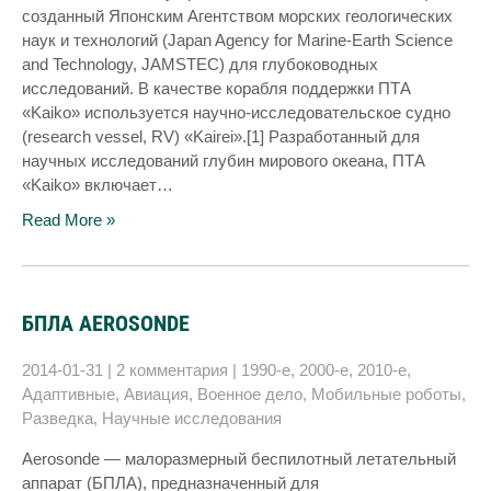
созданный Японским Агентством морских геологических
наук и технологий (Japan Agency for Marine-Earth Science
and Technology, JAMSTEC) для глубоководных
исследований. В качестве корабля поддержки ПТА
«Kaiko» используется научно-исследовательское судно
(research vessel, RV) «Kairei».[1] Разработанный для
научных исследований глубин мирового океана, ПТА
«Kaiko» включает…
Read More »
БПЛА AEROSONDE
2014-01-31
|
2 комментария
|
1990-е
,
2000-е
,
2010-е
,
Адаптивные
,
Авиация
,
Военное дело
,
Мобильные роботы
,
Разведка
,
Научные исследования
Aerosonde — малоразмерный беспилотный летательный
аппарат (БПЛА), предназначенный для