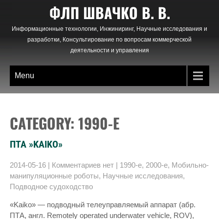
Skip
ФЛП ШВАЧКО В. В.
to
content
Информационные технологии, Инжиниринг, Научные исследования и
разработки, Консультирование по вопросам коммерческой
деятельности и управления
Menu
CATEGORY: 1990-Е
ПТА »KAIKO»
2014-05-16
|
Комментариев нет
|
1990-е
,
2000-е
,
Мобильно-
манипуляционные роботы
,
Научные исследования
,
Подводное судоходство
«Kaiko» — подводный телеуправляемый аппарат (абр.
ПТА, англ. Remotely operated underwater vehicle, ROV),