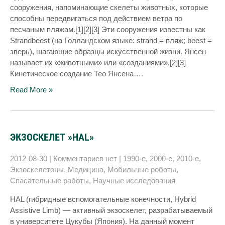
сооружения, напоминающие скелеты животных, которые
способны передвигаться под действием ветра по
песчаным пляжам.[1][2][3] Эти сооружения известны как
Strandbeest (на Голландском языке: strand = пляж; beest =
зверь), шагающие образцы искусственной жизни. Янсен
называет их «животными» или «созданиями».[2][3]
Кинетическое создание Тео Янсена….
Read More »
ЭКЗОСКЕЛЕТ »HAL»
2012-08-30
|
Комментариев нет
|
1990-е
,
2000-е
,
2010-е
,
Экзоскелетоны
,
Медицина
,
Мобильные роботы
,
Спасательные работы
,
Научные исследования
HAL (гибридные вспомогательные конечности, Hybrid
Assistive Limb) — активный экзоскелет, разрабатываемый
в университете Цукубы (Япония). На данный момент