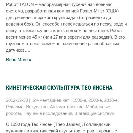
Робот TALON – малоразмерная гусеничная военная
система, разработанная компанией Foster-Miller (США)
для решения широкого круга задач (от разведки до
ведения боя). Он способен перемещаться по песку, воде и
снегу, а также осуществлять подъем по лестнице. Робот
весит менее 45 кг (или 27 кг в версии для разведки). В его
грузовом отсеке возможно размещение разнообразных
датчиков….
Read More »
КИНЕТИЧЕСКАЯ СКУЛЬПТУРА ТЕО ЯНСЕНА
2012-12-30
|
Комментариев нет
|
1990-е
,
2000-е
,
2010-е
,
Реклама
,
Искусство
,
Автоматические
,
Мобильные
роботы
,
Научные исследования
,
Шагающие системы
С 1990 года Тео Янсен (Theo Jansen), Голландский
художник и кинетический скульптор, строит огромные