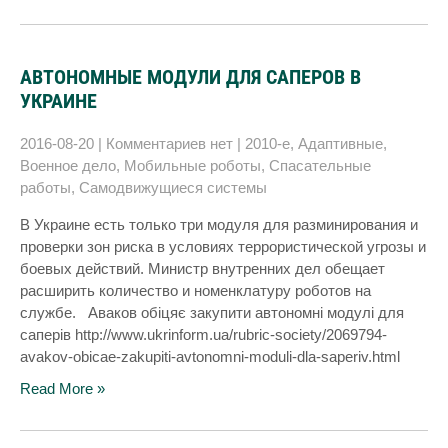
АВТОНОМНЫЕ МОДУЛИ ДЛЯ САПЕРОВ В
УКРАИНЕ
2016-08-20
|
Комментариев нет
|
2010-е
,
Адаптивные
,
Военное дело
,
Мобильные роботы
,
Спасательные
работы
,
Самодвижущиеся системы
В Украине есть только три модуля для разминирования и
проверки зон риска в условиях террористической угрозы и
боевых действий. Министр внутренних дел обещает
расширить количество и номенклатуру роботов на
службе. Аваков обіцяє закупити автономні модулі для
саперів http://www.ukrinform.ua/rubric-society/2069794-
avakov-obicae-zakupiti-avtonomni-moduli-dla-saperiv.html
Read More »