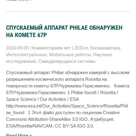
СПУСКАЕМЫЙ АППАРАТ PHILAE ОБНАРУЖЕН
НА КОМЕТЕ 67P
2016-09-05
|
Комментариев нет
|
2010-е
,
Космонавтика
,
Интеллектуальные
,
Мобильные роботы
,
Научные
исследования
,
Самодвижущиеся системы
Спускаемый аппарат Philae обнаружен камерой с высоким
разрешением космического аппарата Rosetta на
поверхности кометы 67P/Чурюмова-Герасименко. Комета
67P/Чурюмова-Герасименко. 1 Philae found! / Rosetta /
Space Science / Our Activities / ESA
http://www.esa.int/Our_Activities/Space_Science/Rosetta/Phil
ae_found 1 Этот файл доступен по лицензии Creative
Commons Attribution-ShareAlike 3.0 IGO. Атрибуция:
ESA/Rosetta/NAVCAM, CC BY-SA IGO 3.0.
Read More »