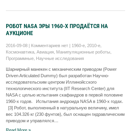
РОБОТ NASA ЭРЫ 1960-Х ПРОДАЁТСЯ НА
АУКЦИОНЕ
2016-09-08
|
Комментариев нет
|
1960-е
,
2010-е
,
Космонавтика
,
Авиация
,
Манипуляционные роботы
,
Программные
,
Научные исследования
Шарнирный манекен с механическим приводом (Power
Driven Articulated Dummy) был разработан Научно-
исследовательским центром Иллинойсского
технологического института (IIT Research Center) для
NASA с целью испытания скафандров в первой половине
1960-х годов. Испытания андроида NASA в 1960-х годах.
[3] Робот, выполненный в натуральную величину, имел
вес 104.326 кг (230 фунтов), был оснащен гидравлическим
приводом и управлялся…
Read More »