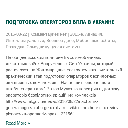
ПОДГОТОВКА ОПЕРАТОРОВ БПЛА В УКРАИНЕ
2016-08-22
|
Комментариев нет
|
2010-е
,
Авиация
,
Интеллектуальные
,
Военное дело
,
Мобильные роботы
,
Разведка
,
Самодвижущиеся системы
На общевойсковом полигоне Высокомобильных
десантных войск Вооруженных Сил Украины, который
расположен на Житомирщине, состоялся заключительный
практический этап подготовки операторов беспилотных
авиационных комплексов. Начальник Генерального
штабу генерал армії Віктор Муженко перевірив підготовку
операторів безпілотних авіаційних комплексів
http://www.mil.gov.ua/news/2016/08/22/nachalnik-
generalnogo-shtabu-general-armii-viktor-muzhenko-pereviriv-
pidgotovku-operatoriv-bpak—23156/
Read More »