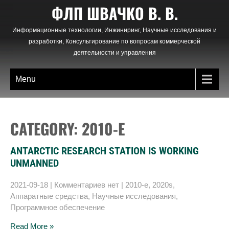
Skip
ФЛП ШВАЧКО В. В.
to
content
Информационные технологии, Инжиниринг, Научные исследования и
разработки, Консультирование по вопросам коммерческой
деятельности и управления
Menu
CATEGORY: 2010-Е
ANTARCTIC RESEARCH STATION IS WORKING
UNMANNED
2021-09-18
|
Комментариев нет
|
2010-е
,
2020s
,
Аппаратные средства
,
Научные исследования
,
Программное обеспечение
Read More »