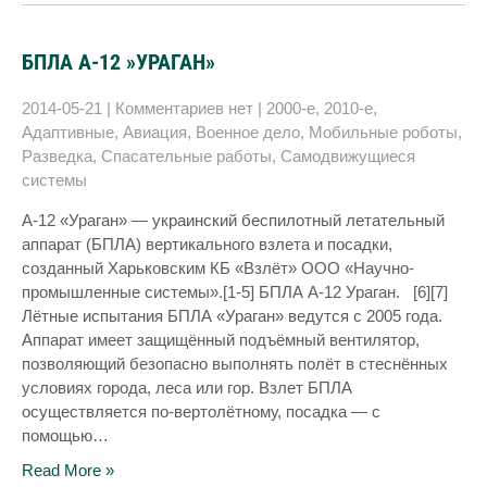
БПЛА А-12 »УРАГАН»
2014-05-21
|
Комментариев нет
|
2000-е
,
2010-е
,
Адаптивные
,
Авиация
,
Военное дело
,
Мобильные роботы
,
Разведка
,
Спасательные работы
,
Самодвижущиеся
системы
A-12 «Ураган» — украинский беспилотный летательный
аппарат (БПЛА) вертикального взлета и посадки,
созданный Харьковским КБ «Взлёт» ООО «Научно-
промышленные системы».[1-5] БПЛА А-12 Ураган. [6][7]
Лётные испытания БПЛА «Ураган» ведутся с 2005 года.
Аппарат имеет защищённый подъёмный вентилятор,
позволяющий безопасно выполнять полёт в стеснённых
условиях города, леса или гор. Взлет БПЛА
осуществляется по-вертолётному, посадка — с
помощью…
Read More »