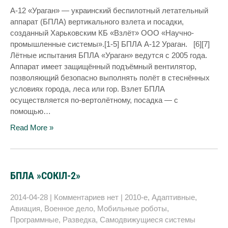
A-12 «Ураган» — украинский беспилотный летательный
аппарат (БПЛА) вертикального взлета и посадки,
созданный Харьковским КБ «Взлёт» ООО «Научно-
промышленные системы».[1-5] БПЛА А-12 Ураган. [6][7]
Лётные испытания БПЛА «Ураган» ведутся с 2005 года.
Аппарат имеет защищённый подъёмный вентилятор,
позволяющий безопасно выполнять полёт в стеснённых
условиях города, леса или гор. Взлет БПЛА
осуществляется по-вертолётному, посадка — с
помощью…
Read More »
БПЛА »СОКІЛ-2»
2014-04-28
|
Комментариев нет
|
2010-е
,
Адаптивные
,
Авиация
,
Военное дело
,
Мобильные роботы
,
Программные
,
Разведка
,
Самодвижущиеся системы