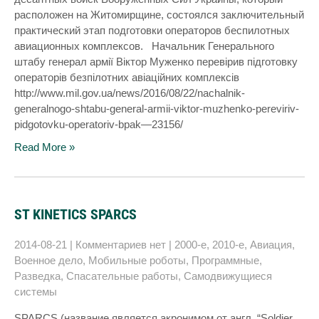
расположен на Житомирщине, состоялся заключительный
практический этап подготовки операторов беспилотных
авиационных комплексов. Начальник Генерального
штабу генерал армії Віктор Муженко перевірив підготовку
операторів безпілотних авіаційних комплексів
http://www.mil.gov.ua/news/2016/08/22/nachalnik-
generalnogo-shtabu-general-armii-viktor-muzhenko-pereviriv-
pidgotovku-operatoriv-bpak—23156/
Read More »
ST KINETICS SPARCS
2014-08-21
|
Комментариев нет
|
2000-е
,
2010-е
,
Авиация
,
Военное дело
,
Мобильные роботы
,
Программные
,
Разведка
,
Спасательные работы
,
Самодвижущиеся
системы
SPARCS (название является акронимом от англ. “Soldier