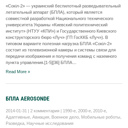
«Сокіл-2» — украинский беспилотный разведывательный
летательный аппарат (БПЛА), который является
совместной разработкой Национального технического
университета Украины «Киевский политехнический
институт» (НТУУ «КПИ») и Государственного Киевского
конструкторского бюро «Луч» (ГП ГосККБ «Луч»). В
типовом варианте полезная нагрузка БПЛА «Сокіл-2»
состоит из телевизионной камеры и системы связи для
передачи изображения и получения команд с наземного
пункта управления.[1-5][36] БПЛА…
Read More »
БПЛА AEROSONDE
2014-01-31
|
2 комментария
|
1990-е
,
2000-е
,
2010-е
,
Адаптивные
,
Авиация
,
Военное дело
,
Мобильные роботы
,
Разведка
,
Научные исследования