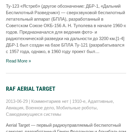
Ту-123 «Ястреб» (другое обозначение: ДБР-1, «Дальний
Беспилотный Разведчик») — сверхзвуковой беспилотный
летательный аппарат (БПЛА), разработанный в
Советском Союзе ОКБ-156 А. Н. Туполева в начале 1960-х
годов. Предназначался для ведения фото- и
радиотехнической разведки на дальности до 3200 км.[1-4]
ДБР-1 был создан на базе БПЛА Ту-121 (разрабатывался
с 1957 года, однако, в 1960 году проект был…
Read More »
RAF AERIAL TARGET
2013-06-29
|
Комментариев нет
|
1910-е
,
Адаптивные
,
Авиация
,
Военное дело
,
Мобильные роботы
,
Самодвижущиеся системы
Aerial Target — первый радиоуправляемый беспилотный
самолет, разработанный Генри Фолландом и Арчибальдом