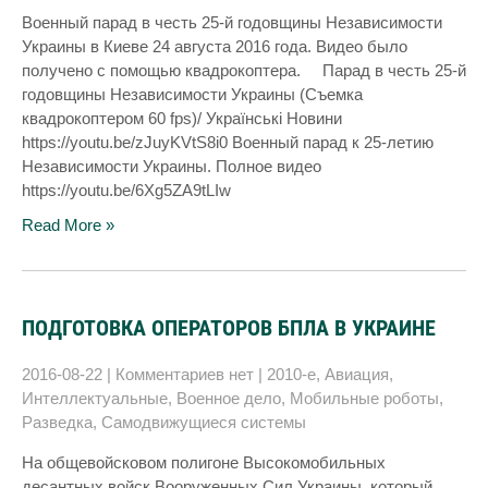
Военный парад в честь 25-й годовщины Независимости
Украины в Киеве 24 августа 2016 года. Видео было
получено с помощью квадрокоптера. Парад в честь 25-й
годовщины Независимости Украины (Съемка
квадрокоптером 60 fps)/ Українські Новини
https://youtu.be/zJuyKVtS8i0 Военный парад к 25-летию
Независимости Украины. Полное видео
https://youtu.be/6Xg5ZA9tLIw
Read More »
ПОДГОТОВКА ОПЕРАТОРОВ БПЛА В УКРАИНЕ
2016-08-22
|
Комментариев нет
|
2010-е
,
Авиация
,
Интеллектуальные
,
Военное дело
,
Мобильные роботы
,
Разведка
,
Самодвижущиеся системы
На общевойсковом полигоне Высокомобильных
десантных войск Вооруженных Сил Украины, который