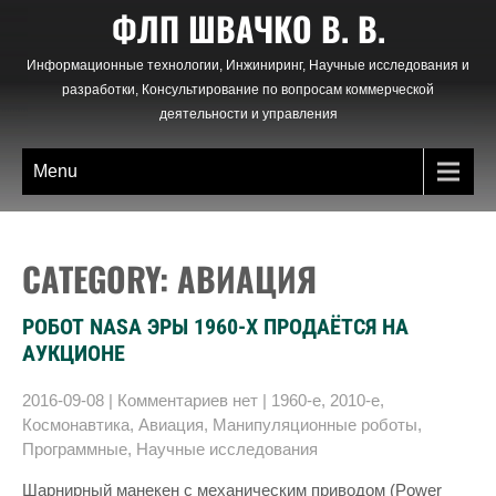
Skip
ФЛП ШВАЧКО В. В.
to
content
Информационные технологии, Инжиниринг, Научные исследования и
разработки, Консультирование по вопросам коммерческой
деятельности и управления
Menu
CATEGORY: АВИАЦИЯ
РОБОТ NASA ЭРЫ 1960-Х ПРОДАЁТСЯ НА
АУКЦИОНЕ
2016-09-08
|
Комментариев нет
|
1960-е
,
2010-е
,
Космонавтика
,
Авиация
,
Манипуляционные роботы
,
Программные
,
Научные исследования
Шарнирный манекен с механическим приводом (Power