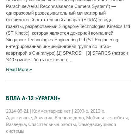
Parachute Aerial Reconnaissance Camera System”) —
одноразовый разведывательный миниатюрный
беспилотный летательный аппарат (БПЛА) в виде
гранаты, разработанный Singapore Technologies Kinetics Ltd
(ST Kinetic), которая является дочерней компанией
Singapore Technologies Engineering Ltd (ST Engineering,
интегрированная инжиниринговая группа со штаб-
квартирой в Сингапуре).[1] SPARCS. [3] SPARCS (патрон
S407) может быть отстрелен…
Read More »
БПЛА А-12 »УРАГАН»
2014-05-21
|
Комментариев нет
|
2000-е
,
2010-е
,
Адаптивные
,
Авиация
,
Военное дело
,
Мобильные роботы
,
Разведка
,
Спасательные работы
,
Самодвижущиеся
системы