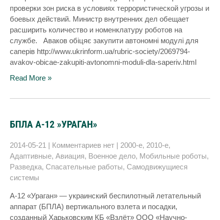
проверки зон риска в условиях террористической угрозы и
боевых действий. Министр внутренних дел обещает
расширить количество и номенклатуру роботов на
службе. Аваков обіцяє закупити автономні модулі для
саперів http://www.ukrinform.ua/rubric-society/2069794-
avakov-obicae-zakupiti-avtonomni-moduli-dla-saperiv.html
Read More »
БПЛА А-12 »УРАГАН»
2014-05-21
|
Комментариев нет
|
2000-е
,
2010-е
,
Адаптивные
,
Авиация
,
Военное дело
,
Мобильные роботы
,
Разведка
,
Спасательные работы
,
Самодвижущиеся
системы
A-12 «Ураган» — украинский беспилотный летательный
аппарат (БПЛА) вертикального взлета и посадки,
созданный Харьковским КБ «Взлёт» ООО «Научно-