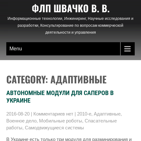
Skip
ФЛП ШВАЧКО В. В.
to
content
Информационные технологии, Инжиниринг, Научные исследования и
разработки, Консультирование по вопросам коммерческой
деятельности и управления
Menu
CATEGORY: АДАПТИВНЫЕ
АВТОНОМНЫЕ МОДУЛИ ДЛЯ САПЕРОВ В
УКРАИНЕ
2016-08-20
|
Комментариев нет
|
2010-е
,
Адаптивные
,
Военное дело
,
Мобильные роботы
,
Спасательные
работы
,
Самодвижущиеся системы
В Украине есть только три модуля для разминирования и