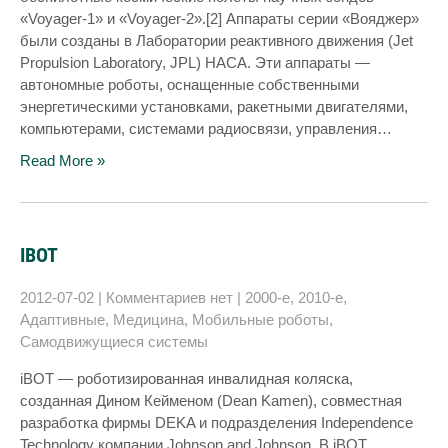
«Voyager-1» и «Voyager-2».[2] Аппараты серии «Вояджер»
были созданы в Лаборатории реактивного движения (Jet
Propulsion Laboratory, JPL) НАСА. Эти аппараты —
автономные роботы, оснащенные собственными
энергетическими установками, ракетными двигателями,
компьютерами, системами радиосвязи, управления…
Read More »
IBOT
2012-07-02
|
Комментариев нет
|
2000-е
,
2010-е
,
Адаптивные
,
Медицина
,
Мобильные роботы
,
Самодвижущиеся системы
iBOT — роботизированная инвалидная коляска,
созданная Дином Кейменом (Dean Kamen), совместная
разработка фирмы DEKA и подразделения Independence
Technology компании Johnson and Johnson. В iBOT