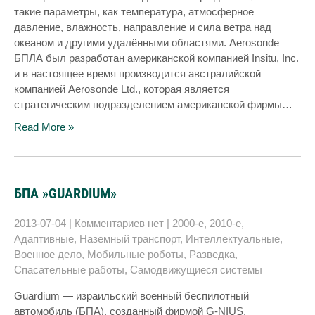
такие параметры, как температура, атмосферное
давление, влажность, направление и сила ветра над
океаном и другими удалёнными областями. Aerosonde
БПЛА был разработан американской компанией Insitu, Inc.
и в настоящее время производится австралийской
компанией Aerosonde Ltd., которая является
стратегическим подразделением американской фирмы…
Read More »
БПА »GUARDIUM»
2013-07-04
|
Комментариев нет
|
2000-е
,
2010-е
,
Адаптивные
,
Наземный транспорт
,
Интеллектуальные
,
Военное дело
,
Мобильные роботы
,
Разведка
,
Спасательные работы
,
Самодвижущиеся системы
Guardium — израильский военный беспилотный
автомобиль (БПА), созданный фирмой G-NIUS,