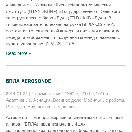
университета Украины «Киевский политехнический
институт» (НТУУ «КПИ») и Государственного Киевского
конструкторского бюро «Луч» (ГП ГосККБ «Луч»). В
типовом варианте полезная нагрузка БПЛА «Сокіл-2»
состоит из телевизионной камеры и системы связи для
передачи изображения и получения команд с наземного
пункта управления.[1-5][36] БПЛА…
Read More »
БПЛА AEROSONDE
2014-01-31
|
2 комментария
|
1990-е
,
2000-е
,
2010-е
,
Адаптивные
,
Авиация
,
Военное дело
,
Мобильные роботы
,
Разведка
,
Научные исследования
Aerosonde — малоразмерный беспилотный летательный
аппарат (БПЛА), предназначенный для
метеорологических наблюдений и сбора данных, включая