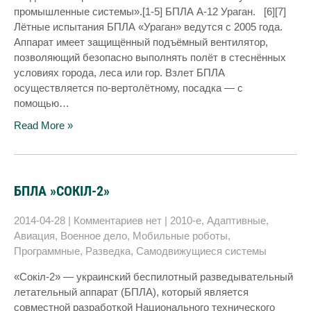
промышленные системы».[1-5] БПЛА А-12 Ураган. [6][7]
Лётные испытания БПЛА «Ураган» ведутся с 2005 года.
Аппарат имеет защищённый подъёмный вентилятор,
позволяющий безопасно выполнять полёт в стеснённых
условиях города, леса или гор. Взлет БПЛА
осуществляется по-вертолётному, посадка — с
помощью…
Read More »
БПЛА »СОКІЛ-2»
2014-04-28
|
Комментариев нет
|
2010-е
,
Адаптивные
,
Авиация
,
Военное дело
,
Мобильные роботы
,
Программные
,
Разведка
,
Самодвижущиеся системы
«Сокіл-2» — украинский беспилотный разведывательный
летательный аппарат (БПЛА), который является
совместной разработкой Национального технического