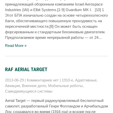
принадлежащей оборонным компаниям Israel Aerospace
Industries (IAI) и Elbit Systems.[1-9] Guardium MK I. [10] 1
Этот БПА изначально создан на основе четырехколесного
багги, обеспечивающего повышенную проходимость на
пересеченной местности.[8] Он может быть оснащен
форсированным и стандартным бензиновым двигателем.
Предполагаемое время непрерывной работы — от 24…
Read More »
RAF AERIAL TARGET
2013-06-29
|
Комментариев нет
|
1910-е
,
Адаптивные
,
Авиация
,
Военное дело
,
Мобильные роботы
,
Самодвижущиеся системы
Aerial Target — первый радиоуправляемый беспилотный
самолет, разработанный Генри Фолландом и Арчибальдом
Лоу, создавался во время (1916 год) и вскоре после