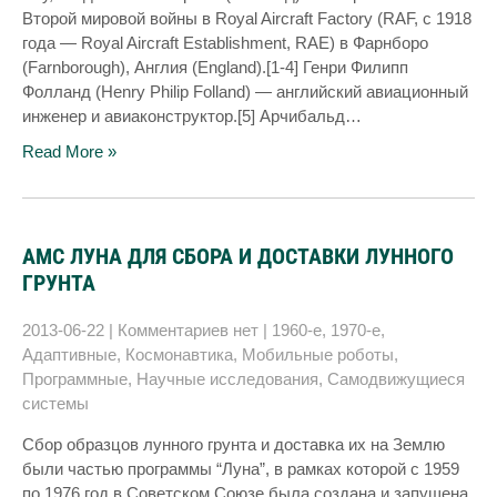
Второй мировой войны в Royal Aircraft Factory (RAF, с 1918
года — Royal Aircraft Establishment, RAE) в Фарнборо
(Farnborough), Англия (England).[1-4] Генри Филипп
Фолланд (Henry Philip Folland) — английский авиационный
инженер и авиаконструктор.[5] Арчибальд…
Read More »
АМС ЛУНА ДЛЯ СБОРА И ДОСТАВКИ ЛУННОГО
ГРУНТА
2013-06-22
|
Комментариев нет
|
1960-е
,
1970-е
,
Адаптивные
,
Космонавтика
,
Мобильные роботы
,
Программные
,
Научные исследования
,
Самодвижущиеся
системы
Сбор образцов лунного грунта и доставка их на Землю
были частью программы “Луна”, в рамках которой с 1959
по 1976 год в Советском Союзе была создана и запущена