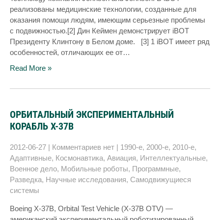
реализованы медицинские технологии, созданные для
оказания помощи людям, имеющим серьезные проблемы
с подвижностью.[2] Дин Кеймен демонстрирует iBOT
Президенту Клинтону в Белом доме. [3] 1 iBOT имеет ряд
особенностей, отличающих ее от…
Read More »
ОРБИТАЛЬНЫЙ ЭКСПЕРИМЕНТАЛЬНЫЙ
КОРАБЛЬ X-37B
2012-06-27
|
Комментариев нет
|
1990-е
,
2000-е
,
2010-е
,
Адаптивные
,
Космонавтика
,
Авиация
,
Интеллектуальные
,
Военное дело
,
Мобильные роботы
,
Программные
,
Разведка
,
Научные исследования
,
Самодвижущиеся
системы
Boeing X-37B, Orbital Test Vehicle (X-37B OTV) —
американский экспериментальный роботизированный