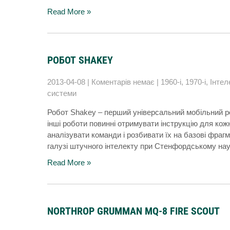
Read More »
РОБОТ SHAKEY
2013-04-08
|
Коментарів немає
|
1960-і
,
1970-і
,
Інтел
системи
Робот Shakey – перший універсальний мобільний роб
інші роботи повинні отримувати інструкцію для кож
аналізувати команди і розбивати їх на базові фрагм
галузі штучного інтелекту при Стенфордському науков
Read More »
NORTHROP GRUMMAN MQ-8 FIRE SCOUT