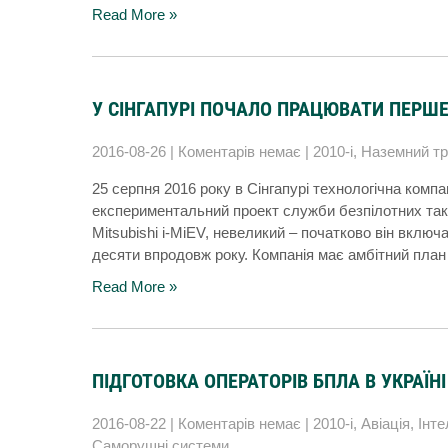
Read More »
У СІНГАПУРІ ПОЧАЛО ПРАЦЮВАТИ ПЕРШЕ В
2016-08-26
|
Коментарів немає
|
2010-і
,
Наземний тр
25 серпня 2016 року в Сінгапурі технологічна компа
експериментальний проект служби безпілотних такс
Mitsubishi i-MiEV, невеликий – початково він включ
десяти впродовж року. Компанія має амбітний план
Read More »
ПІДГОТОВКА ОПЕРАТОРІВ БПЛА В УКРАЇНІ
2016-08-22
|
Коментарів немає
|
2010-і
,
Авіація
,
Інте
Саморушні системи