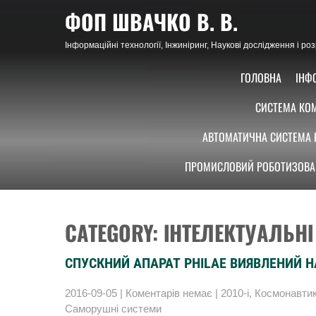
Skip
ФОП ШВАЧКО В. В.
to
content
Інформаційні технології, Інжиніринг, Наукові дослідження і р
ГОЛОВНА
ІНФ
СИСТЕМА КОМ
АВТОМАТИЧНА СИСТЕМА 
ПРОМИСЛОВИЙ РОБОТИЗОВА
CATEGORY: ІНТЕЛЕКТУАЛЬНІ
СПУСКНИЙ АПАРАТ PHILAE ВИЯВЛЕНИЙ Н
2016-09-05
|
Коментарів немає
|
2010-і
,
Космонавти
Саморушні системи