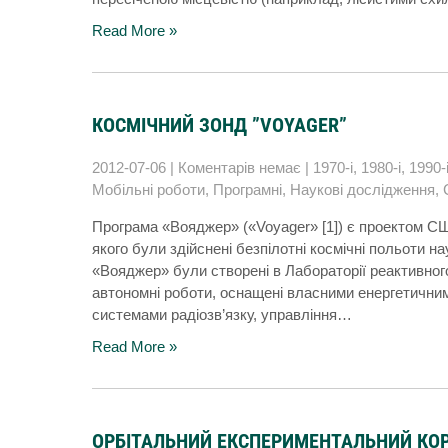
Read More »
КОСМІЧНИЙ ЗОНД ”VOYAGER”
2012-07-06
|
Коментарів немає
|
1970-і
,
1980-і
,
1990-
Мобільні роботи
,
Програмні
,
Наукові дослідження
,
Програма «Вояджер» («Voyager» [1]) є проектом С
якого були здійснені безпілотні космічні польоти на
«Вояджер» були створені в Лабораторії реактивного 
автономні роботи, оснащені власними енергетични
системами радіозв’язку, управління…
Read More »
ОРБІТАЛЬНИЙ ЕКСПЕРИМЕНТАЛЬНИЙ КОР