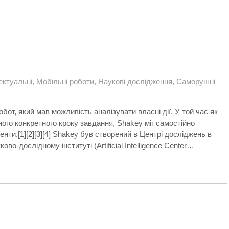
ектуальні
,
Мобільні роботи
,
Наукові дослідження
,
Саморушні
от, який мав можливість аналізувати власні дії. У той час як
ного конкретного кроку завдання, Shakey міг самостійно
енти.[1][2][3][4] Shakey був створений в Центрі досліджень в
о-дослідному інституті (Artificial Intelligence Center…