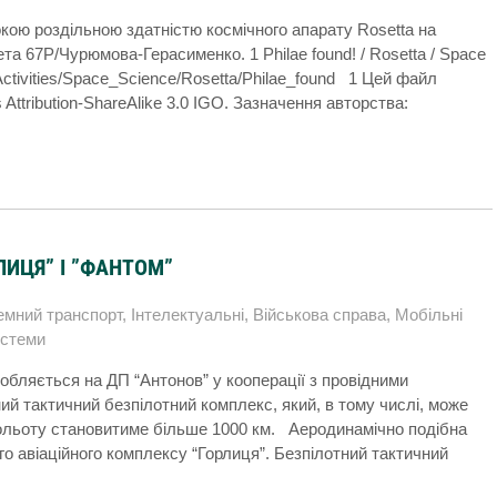
кою роздільною здатністю космічного апарату Rosetta на
 67P/Чурюмова-Герасименко. 1 Philae found! / Rosetta / Space
r_Activities/Space_Science/Rosetta/Philae_found 1 Цей файл
ttribution-ShareAlike 3.0 IGO. Зазначення авторства:
ЛИЦЯ” І ”ФАНТОМ”
емний транспорт
,
Інтелектуальні
,
Військова справа
,
Мобільні
истеми
обляється на ДП “Антонов” у кооперації з провідними
ий тактичний безпілотний комплекс, який, в тому числі, може
польоту становитиме більше 1000 км. Аеродинамічно подібна
о авіаційного комплексу “Горлиця”. Безпілотний тактичний
…