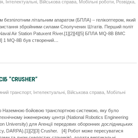
ія
,
Інтелектуальні
,
Військова справа
,
Мобільні роботи
,
Розвідка
,
м безпілотним літальним апаратом (БПЛА) – гелікоптером, який
ристання збройними силами Сполучених Штатів. Перший політ
aval Air Station Patuxent River.[1][2][4][5] БПЛА MQ-8B ВМС
[3] 1 MQ-8B був створений…
ІБ ”CRUSHER”
ний транспорт
,
Інтелектуальні
,
Військова справа
,
Мобільні
ю Наземною бойовою транспортною системою, яку було
хнічному інженерному центрі (National Robotics Engineering
lon University) для Агенції передових оборонних дослідницьких
cy, DARPA).[1][2][3] Crusher. [4] Робот може пересуватися
лами та дном скелястих струмків), долати вертикальні…