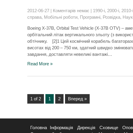
2012-06-27
|
Коментарів немає
|
1990-і
,
2000-і
,
2010-
справа
,
Мобільні роботи
,
Програмні
,
Розвідка
,
Наук
Boeing X-37B, Orbital Test Vehicle (X-37B OTV) – 
орбітальний літак вертикального зльоту (з використ
обтічнику. [2]1 Цей космічний корабель багатора
висотах від 200 – 750 км, здатний швидко змінюват
завдання, доставляти невеликі вантажі…
Read More »
1 of 2
1
2
Вперед »
Головна
Інформація
Дирекція
Сховище
Опов