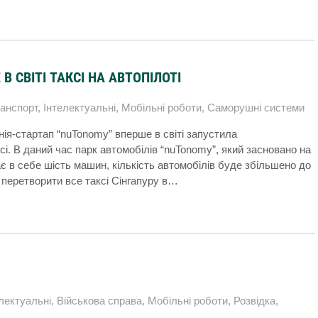
 СВІТІ ТАКСІ НА АВТОПІЛОТІ
анспорт
,
Інтелектуальні
,
Мобільні роботи
,
Саморушні системи
нія-стартап “nuTonomy” вперше в світі запустила
і. В даний час парк автомобілів “nuTonomy”, який засновано на
ає в себе шість машин, кількість автомобілів буде збільшено до
 перетворити все таксі Сінгапуру в…
лектуальні
,
Військова справа
,
Мобільні роботи
,
Розвідка
,