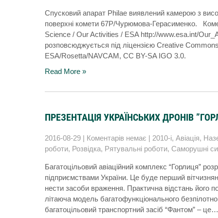
Спусковий апарат Philae виявлений камерою з висо
поверхні комети 67P/Чурюмова-Герасименко. Комета
Science / Our Activities / ESA http://www.esa.int/Ou
розповсюджується під ліцензією Creative Commons A
ESA/Rosetta/NAVCAM, CC BY-SA IGO 3.0.
Read More »
ПРЕЗЕНТАЦІЯ УКРАЇНСЬКИХ ДРОНІВ ”ГОР
2016-08-29
|
Коментарів немає
|
2010-і
,
Авіація
,
Наз
роботи
,
Розвідка
,
Рятувальні роботи
,
Саморушні с
Багатоцільовий авіаційний комплекс “Горлиця” розр
підприємствами України. Це буде перший вітчизнян
нести засоби враження. Практична відстань його 
літаюча модель багатофункціонального безпілотног
багатоцільовий транспортний засіб “Фантом” – це