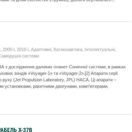
і
,
2000-і
,
2010-і
,
Адаптивні
,
Космонавтика
,
Інтелектуальні
,
Саморушні системи
ША з дослідження далеких планет Сонячної системи, в рамках
укових зондів «Voyager-1» та «Voyager-2».[2] Апарати серії
руху (Jet Propulsion Laboratory, JPL) НАСА. Ці апарати –
ми установками, ракетними двигунами, комп’ютерами,
АБЕЛЬ X-37B