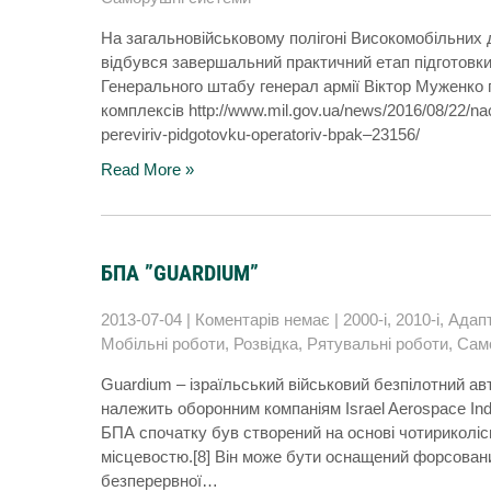
На загальновійськовому полігоні Високомобільних 
відбувся завершальний практичний етап підготовки
Генерального штабу генерал армії Віктор Муженко п
комплексів http://www.mil.gov.ua/news/2016/08/22/na
pereviriv-pidgotovku-operatoriv-bpak–23156/
Read More »
БПА ”GUARDIUM”
2013-07-04
|
Коментарів немає
|
2000-і
,
2010-і
,
Адапт
Мобільні роботи
,
Розвідка
,
Рятувальні роботи
,
Сам
Guardium – ізраїльський військовий безпілотний а
належить оборонним компаніям Israel Aerospace Indus
БПА спочатку був створений на основі чотириколісн
місцевостю.[8] Він може бути оснащений форсован
безперервної…