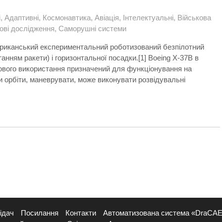
і
,
Адаптивні
,
Космонавтика
,
Авіація
,
Інтелектуальні
,
Військова
ові дослідження
,
Саморушні системи
американський експериментальний роботизований безпілотний
анням ракети) і горизонтальної посадки.[1] Boeing X-37B в
зового використання призначений для функціонування на
и орбіти, маневрувати, може виконувати розвідувальні
ідач
Посилання
Контакти
Автоматизована система «DraCA