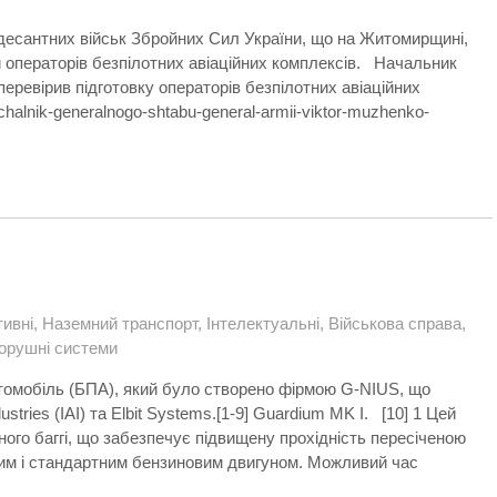
десантних військ Збройних Сил України, що на Житомирщині,
 операторів безпілотних авіаційних комплексів. Начальник
еревірив підготовку операторів безпілотних авіаційних
chalnik-generalnogo-shtabu-general-armii-viktor-muzhenko-
ивні
,
Наземний транспорт
,
Інтелектуальні
,
Військова справа
,
орушні системи
втомобіль (БПА), який було створено фірмою G-NIUS, що
tries (IAI) та Elbit Systems.[1-9] Guardium MK I. [10] 1 Цей
ого баггі, що забезпечує підвищену прохідність пересіченою
им і стандартним бензиновим двигуном. Можливий час