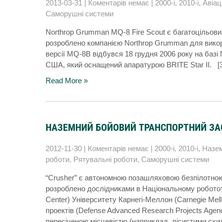
2013-03-31
|
Коментарів немає
|
2000-і
,
2010-і
,
Авіац
Саморушні системи
Northrop Grumman MQ-8 Fire Scout є багатоцільови
розроблено компанією Northrop Grumman для вико
версії MQ-8B відбувся 18 грудня 2006 року на базі N
США, який оснащений апаратурою BRITE Star II. 
Read More »
НАЗЕМНИЙ БОЙОВИЙ ТРАНСПОРТНИЙ ЗАС
2012-11-30
|
Коментарів немає
|
2000-і
,
2010-і
,
Назем
роботи
,
Рятувальні роботи
,
Саморушні системи
“Crusher” є автономною позашляховою безпілотно
розроблено дослідниками в Національному робототе
Center) Університету Карнегі-Меллон (Carnegie Mel
проектів (Defense Advanced Research Projects Agen
пересіченою місцевістю (наприклад, лісистими схи