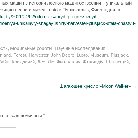
ьных машин в истории лесного машиностроения – уникальный
озиции лесного музея Lusto в Пункахарью, Финляндия. «
g.tut.by/2011/04/02/odna-iz-samyih-progressivnyih-
troeniya-unikalnyiy-shagayushhiy-harvester-plusjack-stala-chastyu-
сть
,
Мобильные роботы
,
Научные исследования
,
inland
,
Forest
,
Harvester
,
John Deere
,
Lusto
,
Museum
,
Plusjack
,
байн
,
Крокуючий
,
Лес
,
Ліс
,
Финляндия
,
Фінляндія
,
Шагающий
,
Шагающее кресло »Moon Walker»
→
ные поля помечены
*