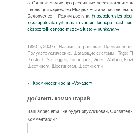
8. Одна из самых прогрессивных лесозаготовител
шагающий харвестер Plusjack – стала частью эксп
Белоруслес. – Режим доступа:
http://belorusles.blo
lesozagotovitelnyih-mashin-v-istorii-lesnogo-mashinos
ekspozitsii-lesnogo-muzeya-lusto-v-punkahary/
.
1990-е
,
2000-е
,
Наземный транспорт
,
Промышленно
Полуавтоматические
,
Шагающие системы
| Tags:
F
Plustech
,
Six-legged
,
Timberjack
,
Video
,
Walking
,
Ком
Шестинога
,
Шестиногая
,
Шестиногий
Post
←
Космический зонд »Voyager»
navigation
Добавить комментарий
Ваш адрес email не будет опубликован.
Обязатель
Комментарий
*