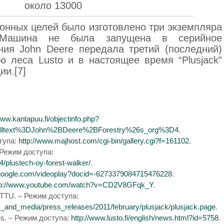
около 13000
онных целей было изготовлено три экземпляра
”. Машина не была запущена в серийное
ания John Deere передала третий (последний)
 леса Lusto и в настоящее время “Plusjack”
ии.[7]
www.kantapuu.fi/objectinfo.php?
ulltext%3DJohn%2BDeere%2BForestry%26s_org%3D4
.
ступа:
http://www.majhost.com/cgi-bin/gallery.cgi?f=161102
.
– Режим доступа:
4/plustech-oy-forest-walker/
.
o.google.com/videoplay?docid=-6273379084715476228
.
tp://www.youtube.com/watch?v=CD2V8GFqk_Y
.
U. – Режим доступа:
_and_media/press_releases/2011/february/plusjack/plusjack.page
.
us. – Режим доступа:
http://www.lusto.fi/english/news.html?id=5758
.