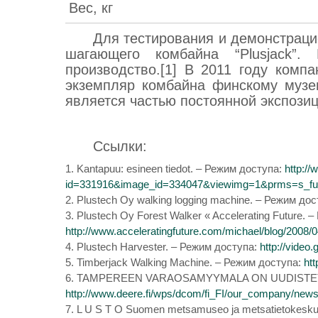
Вес, кг
Для тестирования и демонстраци
шагающего комбайна “Plusjack
производство.[1] В 2011 году комп
экземпляр комбайна финскому музею
является частью постоянной экспозиц
Ссылки:
1. Kantapuu: esineen tiedot. – Режим доступа:
http://
id=331916&image_id=334047&viewimg=1&prms=s_f
2. Plustech Oy walking logging machine. – Режим до
3. Plustech Oy Forest Walker « Accelerating Future. 
http://www.acceleratingfuture.com/michael/blog/2008/0
4. Plustech Harvester. – Режим доступа:
http://vide
5. Timberjack Walking Machine. – Режим доступа:
ht
6. TAMPEREEN VARAOSAMYYMALA ON UUDISTETT
http://www.deere.fi/wps/dcom/fi_FI/our_company/news
7. L U S T O Suomen metsamuseo ja metsatietokesk