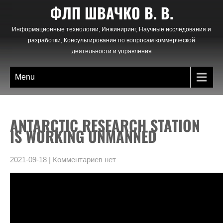
Skip
ФЛП ШВАЧКО В. В.
to
content
Информационные технологии, Инжиниринг, Научные исследования и
разработки, Консультирование по вопросам коммерческой
деятельности и управления
Menu
ANTARCTIC RESEARCH STATION
IS WORKING UNMANNED
2021-09-18
|
Комментариев нет