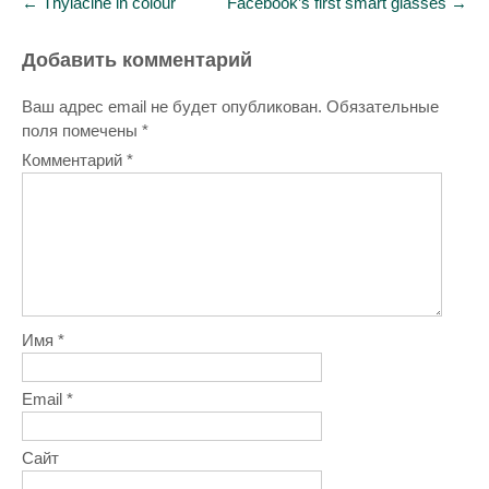
←
Thylacine in colour
Facebook’s first smart glasses
→
navigation
Добавить комментарий
Ваш адрес email не будет опубликован.
Обязательные
поля помечены
*
Комментарий
*
Имя
*
Email
*
Сайт