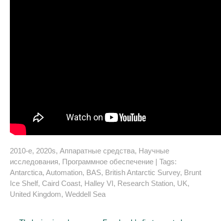
2010-е
,
2020s
,
Аппаратные средства
,
Научные
исследования
,
Программное обеспечение
| Tags:
Antarctica
,
Automation
,
BAS
,
British Antarctic Survey
,
Brunt
Ice Shelf
,
Caird Coast
,
Halley VI
,
Research Station
,
UK
,
United Kingdom
,
Weddell Sea
Post