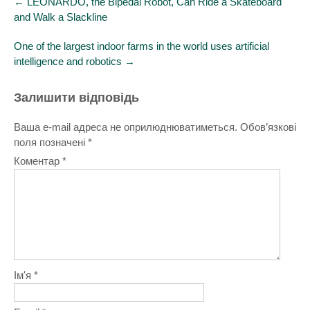
←
LEONARDO, the Bipedal Robot, Can Ride a Skateboard
navigation
and Walk a Slackline
One of the largest indoor farms in the world uses artificial
intelligence and robotics
→
Залишити відповідь
Ваша e-mail адреса не оприлюднюватиметься.
Обов’язкові
поля позначені
*
Коментар
*
Ім'я
*