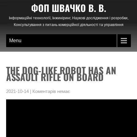
Skip
ФОП ШВАЧКО В. В.
to
content
Інформаційні технології, Інжиніринг, Наукові дослідження і розробки,
Консультування з питань комерційної діяльності та управління
Menu
THE DOG-LIKE ROBOT HAS AN
ASSAULT RIFLE ON BOARD
2021-10-14
|
Коментарів немає