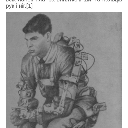
рук і ніг.[1]