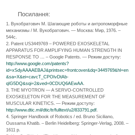
Посилання:
1. Вукобратович М. Шагающие роботы и антропоморфные
механизмы / М. Вукобратович. — Москва: Мир, 1976. –
544с.
2. Patent US3449769 – POWERED EXOSKELETAL
APPARATUS FOR AMPLIFYING HUMAN STRENGTH IN
RESPONSE TO … – Google Patents. — Режим доступу:
http://www.google.com/patents?
id=xSdyAAAAEBAJ&printsec=frontcover&dq=3449769&hl=en
&sa=X&ei=cavcT_CPOIvDtAb-
qIG5DQ&sqi=2&ved=0CDUQ6AEwAA
.
3. THE MYOTRON — A SERVO-CONTROLLED
EXOSKELETON FOR THE MEASUREMENT OF
MUSCULAR KINETICS. — Режим доступу:
http://www.dtic.mil/dtic/tr/fulltext/u2/833791.pdf
.
4. Springer Handbook of Robotics / ed. Bruno Siciliano,
Oussama Khatib. – Berlin Heidelberg: Springer-Verlag, 2008. –
1611 p.