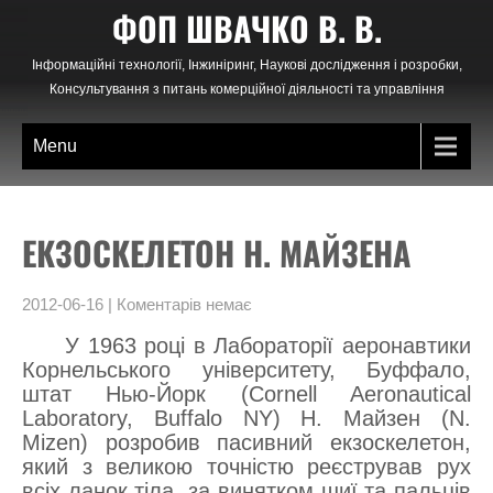
Skip
ФОП ШВАЧКО В. В.
to
content
Інформаційні технології, Інжиніринг, Наукові дослідження і розробки,
Консультування з питань комерційної діяльності та управління
Menu
ЕКЗОСКЕЛЕТОН Н. МАЙЗЕНА
2012-06-16
|
Коментарів немає
У 1963 році в Лабораторії аеронавтики
Корнельського університету, Буффало,
штат Нью-Йорк (Cornell Aeronautical
Laboratory, Buffalo NY) Н. Майзен (N.
Mizen) розробив пасивний екзоскелетон,
який з великою точністю реєстрував рух
всіх ланок тіла, за винятком шиї та пальців