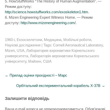
5. HowStuffWorks “The History of Human Augmentation”. —
Режим доступу:
http://science.howstuffworks.com/exoskeleton1.htm
.
6. Mizen Engineering Expert Witness Home. — Режим
доступу:
http://www.mizenengineering.com/
.
1960-і
,
Екзоскелетони
,
Медицина
,
Мобільні роботи
,
Наукові дослідження
| Tags:
Cornell Aeronautical Laboratory
,
Mizen
,
USA
,
Лаборатория аэронавтики Корнельского
университета
,
Лабораторія аеронавтики Корнельського
університету
,
Майзен
,
США
Post
←
Прилад оцінки прохідності – Марс
navigation
Орбітальний експериментальний корабель X-37B
→
Залишити відповідь
Ваша e-mail адреса не оприлюднюватиметься.
Обов’язкові