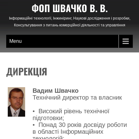
Skip
ФОП ШВАЧКО В. В.
to
content
Інформаційні технології, Інжиніринг, Наукові дослідження і розробки,
Консультування з питань комерційної діяльності та управління
Menu
ДИРЕКЦІЯ
Вадим Швачко
Технічний директор та власник
• Високий рівень технічної
підготовки;
• Понад 30 років досвіду роботи
в області Інформаційних
технологій;