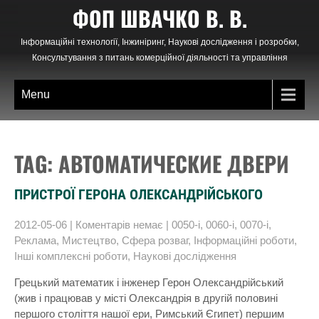
Skip
ФОП ШВАЧКО В. В.
to
content
Інформаційні технології, Інжиніринг, Наукові дослідження і розробки,
Консультування з питань комерційної діяльності та управління
Menu
TAG: АВТОМАТИЧЕСКИЕ ДВЕРИ
ПРИСТРОЇ ГЕРОНА ОЛЕКСАНДРІЙСЬКОГО
2012-05-06
|
Коментарів немає
|
0050-і
,
0060-і
,
0070-і
,
Реклама
,
Мистецтво
,
Сфера розваг
,
Інформаційні роботи
,
Інші комплексні роботи
,
Наукові дослідження
Грецький математик і інженер Герон Олександрійський
(жив і працював у місті Олександрія в другій половині
першого століття нашої ери, Римський Єгипет) першим