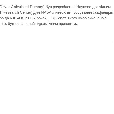
Driven Articulated Dummy) був розроблений Науково-дослідним
(IIT Research Center) для NASA з метою випробування скафандрів
оїда NASA в 1960-х роках. [3] Робот, якого було виконано в
унтів), був оснащений гідравлічним приводом…