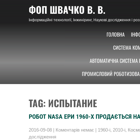
Skip
ФОП ШВАЧКО В. В.
to
content
Інформаційні технології, Інжиніринг, Наукові дослідження і р
ГОЛОВНА
ІНФ
СИСТЕМА КОМ
АВТОМАТИЧНА СИСТЕМА 
ПРОМИСЛОВИЙ РОБОТИЗОВА
TAG: ИСПЫТАНИЕ
РОБОТ NASA ЕРИ 1960-Х ПРОДАЄТЬСЯ НА
2016-09-08
|
Коментарів немає
|
1960-і
,
2010-і
,
Косм
дослідження