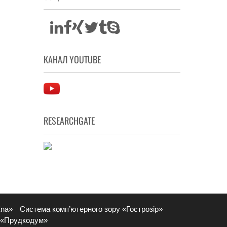
КАНАЛ YOUTUBE
RESEARCHGATE
Ena»
Система комп’ютерного зору «Гострозір»
 «Прудкодум»