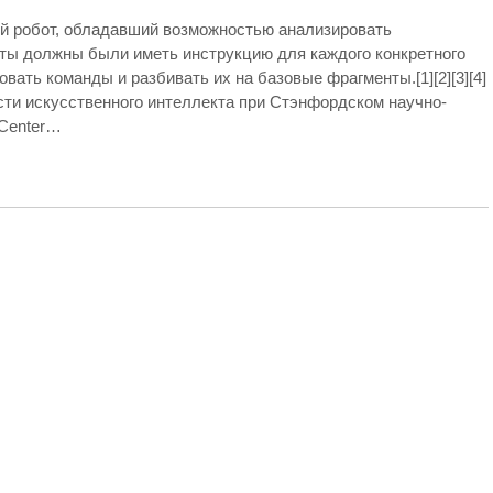
 робот, обладавший возможностью анализировать
оты должны были иметь инструкцию для каждого конкретного
вать команды и разбивать их на базовые фрагменты.[1][2][3][4]
сти искусственного интеллекта при Стэнфордском научно-
e Center…