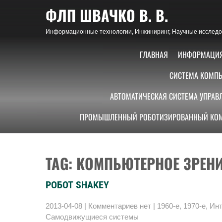
Skip
ФЛП ШВАЧКО В. В.
to
content
Информационные технологии, Инжиниринг, Научные исследов
ГЛАВНАЯ
ИНФОРМАЦИ
СИСТЕМА КОМПЬ
АВТОМАТИЧЕСКАЯ СИСТЕМА УПРАВ
ПРОМЫШЛЕННЫЙ РОБОТИЗИРОВАННЫЙ КОМ
TAG: КОМПЬЮТЕРНОЕ ЗРЕН
РОБОТ SHAKEY
2013-04-08
|
Комментариев нет
|
1960-е
,
1970-е
,
Ин
Самодвижущиеся системы