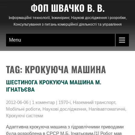
Skip
ФОП ШВАЧКО В. В.
to
content
Інформаційні технології, Інжиніринг, Наукові дослідження і розробки,
Консультування з питань комерційної діяльності та управління
Menu
TAG: КРОКУЮЧА МАШИНА
ШЕСТИНОГА КРОКУЮЧА МАШИНА М.
ІГНАТЬЄВА
2012-06-06
|
1 коментар
|
1970-і
,
Наземний транспорт
,
Мобільні роботи
,
Наукові дослідження
,
Напівавтоматичні
,
Крокуючі системи
Адаптивна крокуюча машина з гідравлічними приводами
була розроблена в СРСР М.Б. Ігнатьєвим.[1] Робот мав