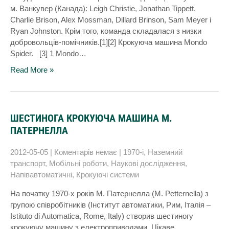
м. Ванкувер (Канада): Leigh Christie, Jonathan Tippett,
Charlie Brison, Alex Mossman, Dillard Brinson, Sam Meyer і
Ryan Johnston. Крім того, команда складалася з низки
добровольців-помічників.[1][2] Крокуюча машина Mondo
Spider. [3] 1 Mondo…
Read More »
ШЕСТИНОГА КРОКУЮЧА МАШИНА М.
ПАТЕРНЕЛЛА
2012-05-05
|
Коментарів немає
|
1970-і
,
Наземний
транспорт
,
Мобільні роботи
,
Наукові дослідження
,
Напівавтоматичні
,
Крокуючі системи
На початку 1970-х років М. Патернелла (M. Petternella) з
групою співробітників (Інститут автоматики, Рим, Італія –
Istituto di Automatica, Rome, Italy) створив шестиногу
крокуючу машину з електроприводами. Цікаве