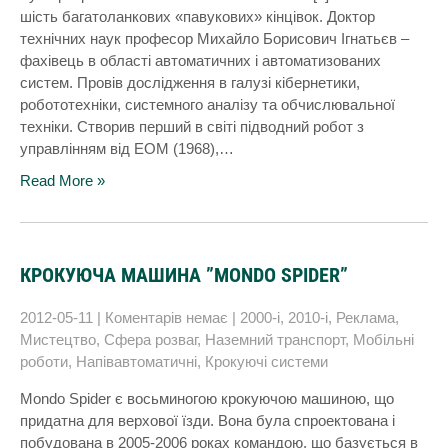
шість багатоланкових «павукових» кінцівок. Доктор
технічних наук професор Михайло Борисович Ігнатьєв –
фахівець в області автоматичних і автоматизованих
систем. Провів дослідження в галузі кібернетики,
робототехніки, системного аналізу та обчислювальної
техніки. Створив перший в світі підводний робот з
управлінням від ЕОМ (1968),…
Read More »
КРОКУЮЧА МАШИНА ”MONDO SPIDER”
2012-05-11
|
Коментарів немає
|
2000-і
,
2010-і
,
Реклама
,
Мистецтво
,
Сфера розваг
,
Наземний транспорт
,
Мобільні
роботи
,
Напівавтоматичні
,
Крокуючі системи
Mondo Spider є восьминогою крокуючою машиною, що
придатна для верхової їзди. Вона була спроектована і
побудована в 2005-2006 роках командою, що базується в