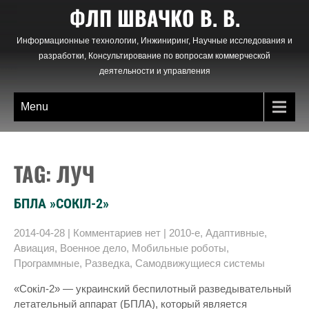
Skip
ФЛП ШВАЧКО В. В.
to
content
Информационные технологии, Инжиниринг, Научные исследования и
разработки, Консультирование по вопросам коммерческой
деятельности и управления
Menu
TAG: ЛУЧ
БПЛА »СОКІЛ-2»
2014-04-28
|
Комментариев нет
|
2010-е
,
Адаптивные
,
Авиация
,
Военное дело
,
Мобильные роботы
,
Программные
,
Разведка
,
Самодвижущиеся системы
«Сокіл-2» — украинский беспилотный разведывательный
летательный аппарат (БПЛА), который является