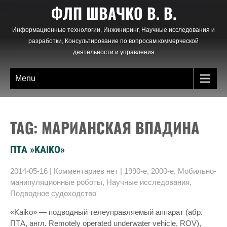
Skip
ФЛП ШВАЧКО В. В.
to
content
Информационные технологии, Инжиниринг, Научные исследования и
разработки, Консультирование по вопросам коммерческой
деятельности и управления
Menu
TAG: МАРИАНСКАЯ ВПАДИНА
ПТА »KAIKO»
2014-05-16
|
Комментариев нет
|
1990-е
,
2000-е
,
Мобильно-
манипуляционные роботы
,
Научные исследования
,
Подводное судоходство
«Kaiko» — подводный телеуправляемый аппарат (абр.
ПТА, англ. Remotely operated underwater vehicle, ROV),