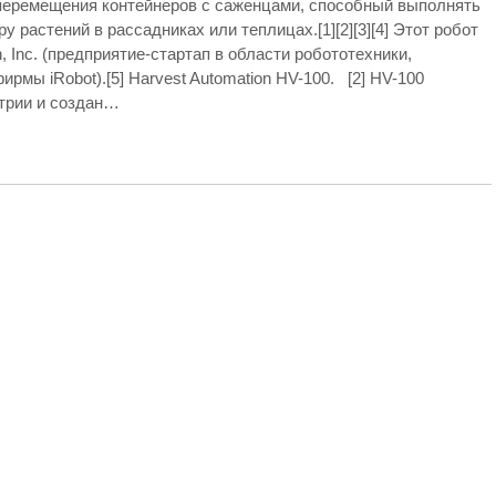
я перемещения контейнеров с саженцами, способный выполнять
 растений в рассадниках или теплицах.[1][2][3][4] Этот робот
, Inc. (предприятие-стартап в области робототехники,
мы iRobot).[5] Harvest Automation HV-100. [2] HV-100
трии и создан…