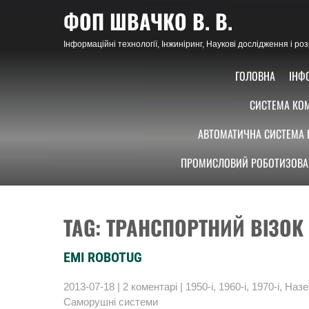
Skip
ФОП ШВАЧКО В. В.
to
content
Інформаційні технології, Інжиніринг, Наукові дослідження і р
ГОЛОВНА
ІНФ
СИСТЕМА КОМ
АВТОМАТИЧНА СИСТЕМА 
ПРОМИСЛОВИЙ РОБОТИЗОВА
TAG: ТРАНСПОРТНИЙ ВІЗОК
EMI ROBOTUG
2013-07-18
|
2 коментарі
|
1950-і
,
1960-і
,
1970-і
,
Назе
Саморушні системи