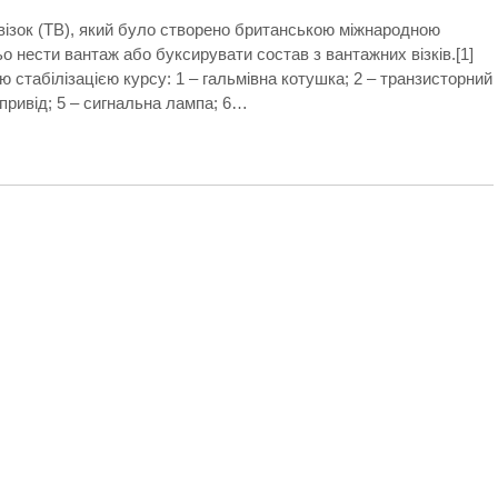
візок (ТВ), який було створено британською міжнародною
 нести вантаж або буксирувати состав з вантажних візків.[1]
 стабілізацією курсу: 1 – гальмівна котушка; 2 – транзисторний
 привід; 5 – сигнальна лампа; 6…