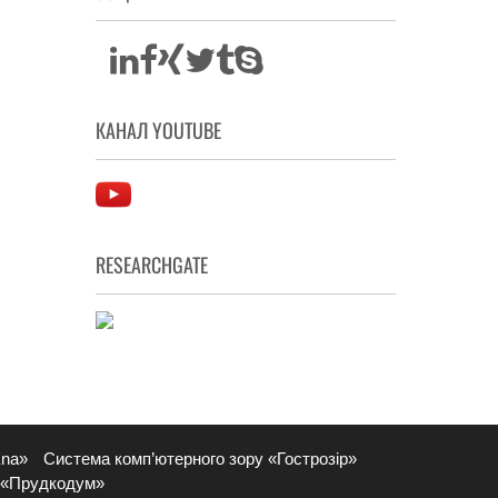
КАНАЛ YOUTUBE
RESEARCHGATE
Ena»
Система комп’ютерного зору «Гострозір»
 «Прудкодум»