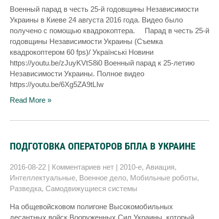
Военный парад в честь 25-й годовщины Независимости
Украины в Киеве 24 августа 2016 года. Видео было
получено с помощью квадрокоптера. Парад в честь 25-й
годовщины Независимости Украины (Съемка
квадрокоптером 60 fps)/ Українські Новини
https://youtu.be/zJuyKVtS8i0 Военный парад к 25-летию
Независимости Украины. Полное видео
https://youtu.be/6Xg5ZA9tLIw
Read More »
ПОДГОТОВКА ОПЕРАТОРОВ БПЛА В УКРАИНЕ
2016-08-22
|
Комментариев нет
|
2010-е
,
Авиация
,
Интеллектуальные
,
Военное дело
,
Мобильные роботы
,
Разведка
,
Самодвижущиеся системы
На общевойсковом полигоне Высокомобильных
десантных войск Вооруженных Сил Украины, который