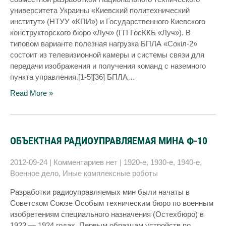
университета Украины «Киевский политехнический
институт» (НТУУ «КПИ») и Государственного Киевского
конструкторского бюро «Луч» (ГП ГосККБ «Луч»). В
типовом варианте полезная нагрузка БПЛА «Сокіл-2»
состоит из телевизионной камеры и системы связи для
передачи изображения и получения команд с наземного
пункта управления.[1-5][36] БПЛА…
Read More »
ОБЪЕКТНАЯ РАДИОУПРАВЛЯЕМАЯ МИНА Ф-10
2012-09-24
|
Комментариев нет
|
1920-е
,
1930-е
,
1940-е
,
Военное дело
,
Иные комплексные роботы
Разработки радиоуправляемых мин были начаты в
Советском Союзе Особым техническим бюро по военным
изобретениям специального назначения (Остехбюро) в
1923 — 1924 годах. Первым образцам устройств по