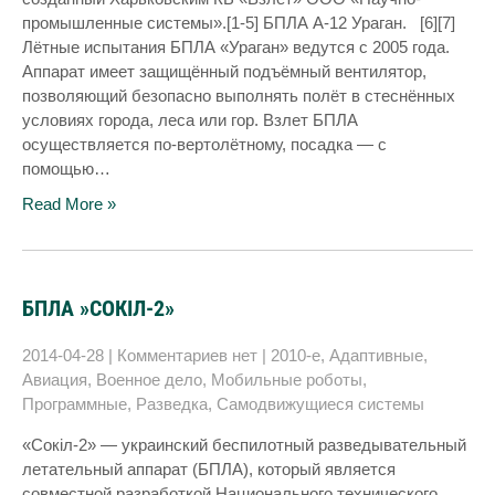
промышленные системы».[1-5] БПЛА А-12 Ураган. [6][7]
Лётные испытания БПЛА «Ураган» ведутся с 2005 года.
Аппарат имеет защищённый подъёмный вентилятор,
позволяющий безопасно выполнять полёт в стеснённых
условиях города, леса или гор. Взлет БПЛА
осуществляется по-вертолётному, посадка — с
помощью…
Read More »
БПЛА »СОКІЛ-2»
2014-04-28
|
Комментариев нет
|
2010-е
,
Адаптивные
,
Авиация
,
Военное дело
,
Мобильные роботы
,
Программные
,
Разведка
,
Самодвижущиеся системы
«Сокіл-2» — украинский беспилотный разведывательный
летательный аппарат (БПЛА), который является
совместной разработкой Национального технического