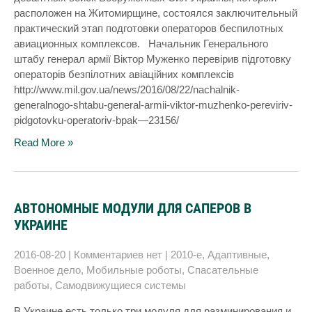
расположен на Житомирщине, состоялся заключительный
практический этап подготовки операторов беспилотных
авиационных комплексов. Начальник Генерального
штабу генерал армії Віктор Муженко перевірив підготовку
операторів безпілотних авіаційних комплексів
http://www.mil.gov.ua/news/2016/08/22/nachalnik-
generalnogo-shtabu-general-armii-viktor-muzhenko-pereviriv-
pidgotovku-operatoriv-bpak—23156/
Read More »
АВТОНОМНЫЕ МОДУЛИ ДЛЯ САПЕРОВ В
УКРАИНЕ
2016-08-20
|
Комментариев нет
|
2010-е
,
Адаптивные
,
Военное дело
,
Мобильные роботы
,
Спасательные
работы
,
Самодвижущиеся системы
В Украине есть только три модуля для разминирования и