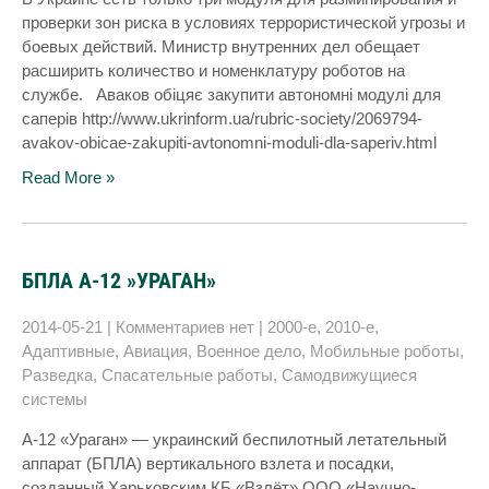
проверки зон риска в условиях террористической угрозы и
боевых действий. Министр внутренних дел обещает
расширить количество и номенклатуру роботов на
службе. Аваков обіцяє закупити автономні модулі для
саперів http://www.ukrinform.ua/rubric-society/2069794-
avakov-obicae-zakupiti-avtonomni-moduli-dla-saperiv.html
Read More »
БПЛА А-12 »УРАГАН»
2014-05-21
|
Комментариев нет
|
2000-е
,
2010-е
,
Адаптивные
,
Авиация
,
Военное дело
,
Мобильные роботы
,
Разведка
,
Спасательные работы
,
Самодвижущиеся
системы
A-12 «Ураган» — украинский беспилотный летательный
аппарат (БПЛА) вертикального взлета и посадки,
созданный Харьковским КБ «Взлёт» ООО «Научно-