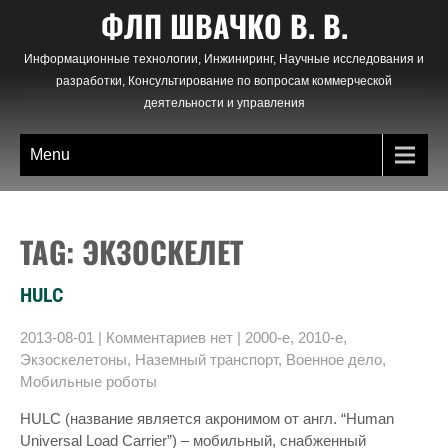
Skip
ФЛП ШВАЧКО В. В.
to
content
Информационные технологии, Инжиниринг, Научные исследования и
разработки, Консультирование по вопросам коммерческой
деятельности и управления
Menu
TAG: ЭКЗОСКЕЛЕТ
HULC
2013-08-01
|
Комментариев нет
|
2000-е
,
2010-е
,
Экзоскелетоны
,
Наземный транспорт
,
Военное дело
,
Мобильные роботы
HULC (название является акронимом от англ. “Human
Universal Load Carrier”) – мобильный, снабженный