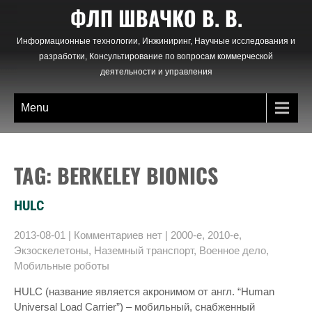
Skip
ФЛП ШВАЧКО В. В.
to
content
Информационные технологии, Инжиниринг, Научные исследования и
разработки, Консультирование по вопросам коммерческой
деятельности и управления
Menu
TAG: BERKELEY BIONICS
HULC
2013-08-01
|
Комментариев нет
|
2000-е
,
2010-е
,
Экзоскелетоны
,
Наземный транспорт
,
Военное дело
,
Мобильные роботы
HULC (название является акронимом от англ. “Human
Universal Load Carrier”) – мобильный, снабженный