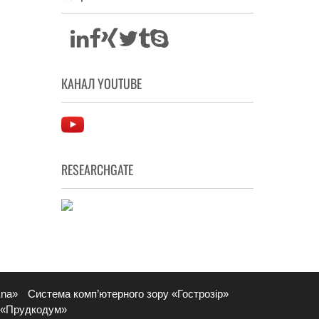
КАНАЛ YOUTUBE
RESEARCHGATE
Ena»
Система комп’ютерного зору «Гострозір»
 «Прудкодум»