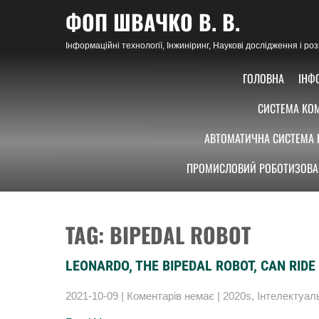
Skip
ФОП ШВАЧКО В. В.
to
content
Інформаційні технології, Інжиніринг, Наукові дослідження і р
ГОЛОВНА
ІНФ
СИСТЕМА КОМ
АВТОМАТИЧНА СИСТЕМА 
ПРОМИСЛОВИЙ РОБОТИЗОВА
TAG: BIPEDAL ROBOT
LEONARDO, THE BIPEDAL ROBOT, CAN RID
2021-10-09
|
Коментарів немає
|
2020s
,
Інтелектуал