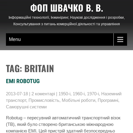
Skip
ФОП ШВАЧКО В. В.
to
content
Інформаційні технології, Інжиніринг, Наукові дослідження і розробки,
Консультування з питань комерційної діяльності та управління
Menu
TAG: BRITAIN
EMI ROBOTUG
2013-07-18
|
2 коментарі
|
1950-і
,
1960-і
,
1970-і
,
Наземний
транспорт
,
Промисловість
,
Мобільні роботи
,
Програмні
,
Саморушні системи
Robotug – пересувний автоматичний транспортний візок
(ТВ), який було створено британською міжнародною
компанією EMI. Цей пристрій здатний безпосередньо