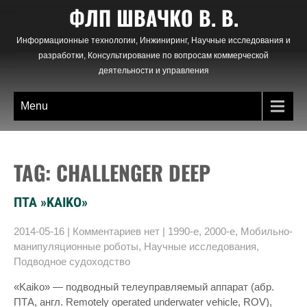
Skip
ФЛП ШВАЧКО В. В.
to
content
Информационные технологии, Инжиниринг, Научные исследования и
разработки, Консультирование по вопросам коммерческой
деятельности и управления
Menu
TAG: CHALLENGER DEEP
ПТА »KAIKO»
2014-05-16
|
Комментариев нет
|
1990-е
,
2000-е
,
Мобильно-
манипуляционные роботы
,
Научные исследования
,
Подводное судоходство
«Kaiko» — подводный телеуправляемый аппарат (абр.
ПТА, англ. Remotely operated underwater vehicle, ROV),