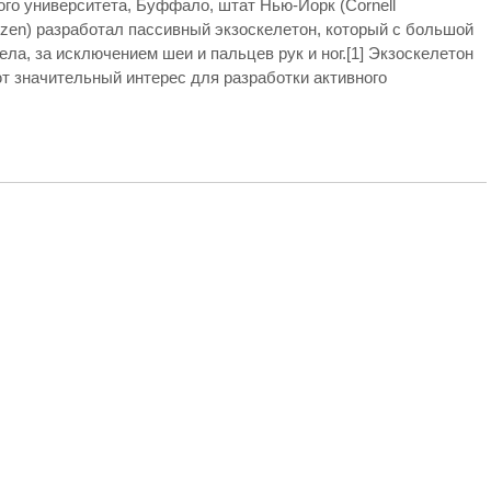
ого университета, Буффало, штат Нью-Йорк (Cornell
. Mizen) разработал пассивный экзоскелетон, который с большой
ла, за исключением шеи и пальцев рук и ног.[1] Экзоскелетон
 значительный интерес для разработки активного