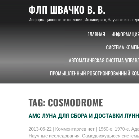
Skip
ФЛП ШВАЧКО В. В.
to
content
Информационные технологии, Инжиниринг, Научные исследов
ГЛАВНАЯ
ИНФОРМАЦИ
СИСТЕМА КОМПЬ
АВТОМАТИЧЕСКАЯ СИСТЕМА УПРАВ
ПРОМЫШЛЕННЫЙ РОБОТИЗИРОВАННЫЙ КОМ
TAG: COSMODROME
АМС ЛУНА ДЛЯ СБОРА И ДОСТАВКИ ЛУНН
2013-06-22
|
Комментариев нет
|
1960-е
,
1970-е
,
Ад
Научные исследования
,
Самодвижущиеся систем