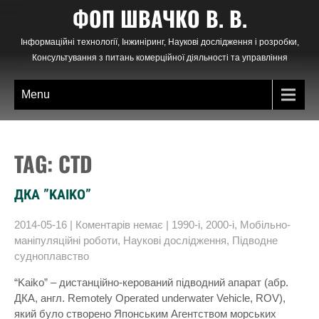
Skip
ФОП ШВАЧКО В. В.
to
content
Інформаційні технології, Інжиніринг, Наукові дослідження і розробки,
Консультування з питань комерційної діяльності та управління
Menu
TAG: CTD
ДКА ”KAIKO”
2014-05-16
|
Коментарів немає
|
1990-і
,
2000-і
,
Мобільно-
маніпуляційні роботи
,
Наукові дослідження
,
Підводне
судноплавство
“Kaiko” – дистанційно-керований підводний апарат (абр.
ДКА, англ. Remotely Operated underwater Vehicle, ROV),
який було створено Японським Агентством морських