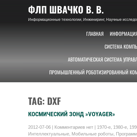
Skip
ФЛП ШВАЧКО В. В.
to
content
Информационные технологии, Инжиниринг, Научные исследов
ГЛАВНАЯ
ИНФОРМАЦИ
СИСТЕМА КОМПЬ
АВТОМАТИЧЕСКАЯ СИСТЕМА УПРАВ
ПРОМЫШЛЕННЫЙ РОБОТИЗИРОВАННЫЙ КОМ
TAG: DXF
КОСМИЧЕСКИЙ ЗОНД »VOYAGER»
2012-07-06
|
Комментариев нет
|
1970-е
,
1980-е
,
199
Интеллектуальные
,
Мобильные роботы
,
Програм