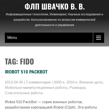
Skip
ФЛП ШВАЧКО В. В.
to
content
Информационные технологии, Инжиниринг, Научные исследования и
разработки, Консультирование по вопросам коммерческой
деятельности и управления
Menu
TAG: FIDO
IROBOT 510 PACKBOT
2013-04-30
|
2 комментария
|
2000-е
,
2010-е
,
Военное дело
,
Мобильно-манипуляционные роботы
,
Разведка
,
Спасательные работы
iRobot 510 PackBot — серия военных роботов,
разработанная корпорацией iRobot (США). Эти роботы