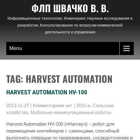
Skip
ФЛП ШВАЧКО В. В.
to
content
Информационные технологии, Инжиниринг, Научные исследования и
разработки, Консультирование по вопросам коммерческой
деятельности и управления
Menu
TAG: HARVEST AUTOMATION
HARVEST AUTOMATION HV-100
2013-11-27
|
Комментариев нет
|
2010-е
,
Сельское
хозяйство
,
Мобильно-манипуляционные роботы
Harvest Automation HV-100 («Harvey») – робот для
перемещения контейнеров с саженцами, способный
выполнять операции по прореживанию, сосредоточению и