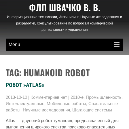
Skip
ФЛП ШВАЧКО В. В.
to
content
Информационные технологии, Инжиниринг, Научные исследования и
разработки, Консультирование по вопросам коммерческой
деятельности и управления
Menu
TAG: HUMANOID ROBOT
РОБОТ »ATLAS»
2013-10-10
|
Комментариев нет
|
2010-е
,
Промышленность
,
Интеллектуальные
,
Мобильные роботы
,
Спасательные
работы
,
Научные исследования
,
Шагающие системы
Atlas — двуногий робот-гуманоид, предназначенный для
выполнения широкого спектра поисково-спасательных