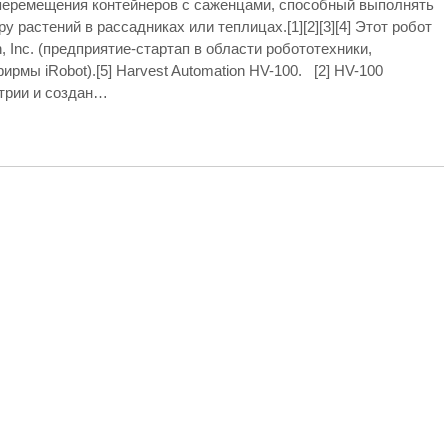
я перемещения контейнеров с саженцами, способный выполнять
 растений в рассадниках или теплицах.[1][2][3][4] Этот робот
, Inc. (предприятие-стартап в области робототехники,
мы iRobot).[5] Harvest Automation HV-100. [2] HV-100
трии и создан…