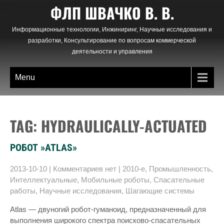
Skip
ФЛП ШВАЧКО В. В.
to
content
Информационные технологии, Инжиниринг, Научные исследования и
разработки, Консультирование по вопросам коммерческой
деятельности и управления
Menu
TAG: HYDRAULICALLY-ACTUATED
РОБОТ »ATLAS»
2013-10-10
|
Комментариев нет
|
2010-е
,
Промышленность
,
Интеллектуальные
,
Мобильные роботы
,
Спасательные
работы
,
Научные исследования
,
Шагающие системы
Atlas — двуногий робот-гуманоид, предназначенный для
выполнения широкого спектра поисково-спасательных