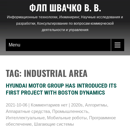
Skip
ФЛП ШВАЧКО В. В.
to
content
Информационные технологии, Инжиниринг, Научные исследования и
разработки, Консультирование по вопросам коммерческой
деятельности и управления
Menu
TAG: INDUSTRIAL AREA
HYUNDAI MOTOR GROUP HAS INTRODUCED ITS
FIRST PROJECT WITH BOSTON DYNAMICS
2021-10-06
|
Комментариев нет
|
2020s
,
Алгоритмы
,
Аппаратные средства
,
Промышленность
,
Интеллектуальные
,
Мобильные роботы
,
Программное
обеспечение
,
Шагающие системы