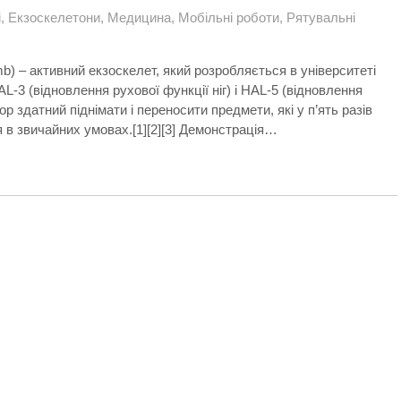
і
,
Екзоскелетони
,
Медицина
,
Мобільні роботи
,
Рятувальні
Limb) – активний екзоскелет, який розробляється в університеті
L-3 (відновлення рухової функції ніг) і HAL-5 (відновлення
ор здатний піднімати і переносити предмети, які у п’ять разів
 звичайних умовах.[1][2][3] Демонстрація…