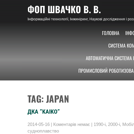
Skip
ФОП ШВАЧКО В. В.
to
content
Інформаційні технології, Інжиніринг, Наукові дослідження і р
ГОЛОВНА
ІНФ
СИСТЕМА КОМ
АВТОМАТИЧНА СИСТЕМА 
ПРОМИСЛОВИЙ РОБОТИЗОВА
TAG: JAPAN
ДКА ”KAIKO”
2014-05-16
|
Коментарів немає
|
1990-і
,
2000-і
,
Мобіл
судноплавство