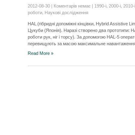
2012-08-30
|
Коментарів немає
|
1990-і
,
2000-і
,
2010-
роботи
,
Наукові дослідження
HAL (гібридні допоміжні кінцівки, Hybrid Assistive 
Цукуби (Японія). Наразі створено два прототипи: HA
роботи рук, ніг і торсу). За допомогою HAL-5 операт
перевищують за масою максимальне навантаження в
Read More »