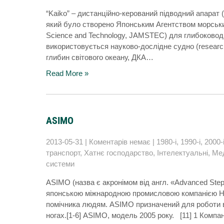
“Kaiko” – дистанційно-керований підводний апарат (
який було створено Японським Агентством морських 
Science and Technology, JAMSTEC) для глибоководн
використовується науково-дослідне судно (research
глибин світового океану, ДКА…
Read More »
ASIMO
2013-05-31
|
Коментарів немає
|
1980-і
,
1990-і
,
2000-
транспорт
,
Хатнє господарство
,
Інтелектуальні
,
Ме
системи
ASIMO (назва є акронімом від англ. «Advanced Step 
японською міжнародною промисловою компанією Ho
помічника людям. ASIMO призначений для роботи в
ногах.[1-6] ASIMO, модель 2005 року. [11] 1 Ком