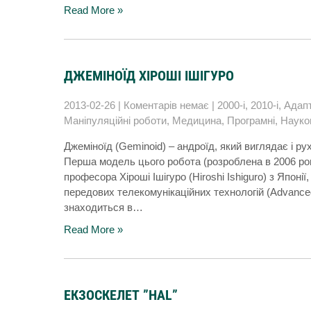
Read More »
ДЖЕМІНОЇД ХІРОШІ ІШІГУРО
2013-02-26
|
Коментарів немає
|
2000-і
,
2010-і
,
Адапт
Маніпуляційні роботи
,
Медицина
,
Програмні
,
Науко
Джеміноїд (Geminoid) – андроїд, який виглядає і ру
Перша модель цього робота (розроблена в 2006 році
професора Хіроші Ішігуро (Hiroshi Ishiguro) з Япон
передових телекомунікаційних технологій (Advanced 
знаходиться в…
Read More »
ЕКЗОСКЕЛЕТ ”HAL”