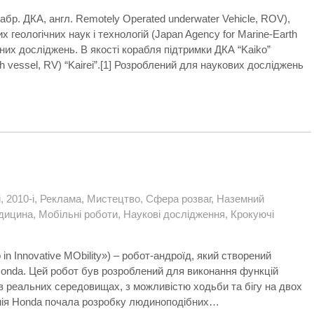
абр. ДКА, англ. Remotely Operated underwater Vehicle, ROV),
геологічних наук і технологій (Japan Agency for Marine-Earth
их досліджень. В якості корабля підтримки ДКА “Kaiko”
 vessel, RV) “Kairei”.[1] Розроблений для наукових досліджень
і
,
2010-і
,
Реклама
,
Мистецтво
,
Сфера розваг
,
Наземний
дицина
,
Мобільні роботи
,
Наукові дослідження
,
Крокуючі
in Innovative MObility») – робот-андроїд, який створений
nda. Цей робот був розроблений для виконання функцій
 реальних середовищах, з можливістю ходьби та бігу на двох
панія Honda почала розробку людиноподібних…