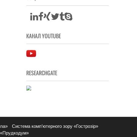
КАНАЛ YOUTUBE
RESEARCHGATE
Ena»
Система комп’ютерного зору «Гострозір»
 «Прудкодум»