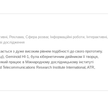
ивні
,
Реклама
,
Сфера розваг
,
Інформаційні роботи
,
Інтерактивні
,
ві дослідження
хається з дуже високим рівнем подібності до свого прототипу.
), Geminoid HI-1, була кібернетичним двійником її творця,
ії, який працює в Міжнародному дослідницькому інституті
Telecommunications Research Institute International, ATR,