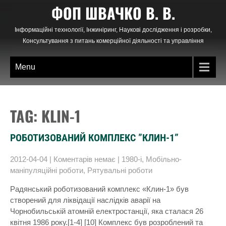
Skip
ФОП ШВАЧКО В. В.
to
content
Інформаційні технології, Інжиніринг, Наукові дослідження і розробки,
Консультування з питань комерційної діяльності та управління
Menu
TAG: KLIN-1
РОБОТИЗОВАНИЙ КОМПЛЕКС ”КЛИН-1”
2012-04-04
|
Коментарів немає
|
1980-і
,
Мобільно-
маніпуляційні роботи
,
Рятувальні роботи
Радянський роботизований комплекс «Клин-1» був
створений для ліквідації наслідків аварії на
Чорнобильській атомній електростанції, яка сталася 26
квітня 1986 року.[1-4] [10] Комплекс був розроблений та