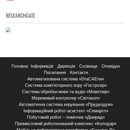
RESEARCHGATE
Головна
Інформація
Дирекція
Сховище
Оповідач
Посилання
Контакти
Автоматизована система «DraCAEna»
Система комп’ютерного зору «Гострозір»
Система обробки мови та аудіо «Мовотвір»
Мережевий контролер «Світокол»
Автоматична система керування «Прудкодум»
Інформаційний робот-асистент «Семаргл»
Побутовий робот – помічник «Домрад»
Промисловий роботизований комплекс «Колодар»
Мобільна роботизована платформа «Гуцулик-R»