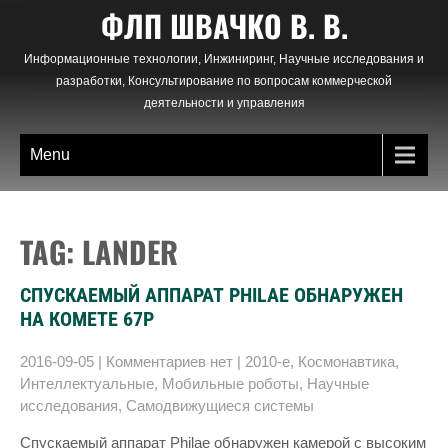
Skip
ФЛП ШВАЧКО В. В.
to
content
Информационные технологии, Инжиниринг, Научные исследования и
разработки, Консультирование по вопросам коммерческой
деятельности и управления
Menu
TAG: LANDER
СПУСКАЕМЫЙ АППАРАТ PHILAE ОБНАРУЖЕН
НА КОМЕТЕ 67P
2016-09-05
|
Комментариев нет
|
2010-е
,
Космонавтика
,
Интеллектуальные
,
Мобильные роботы
,
Научные
исследования
,
Самодвижущиеся системы
Спускаемый аппарат Philae обнаружен камерой с высоким