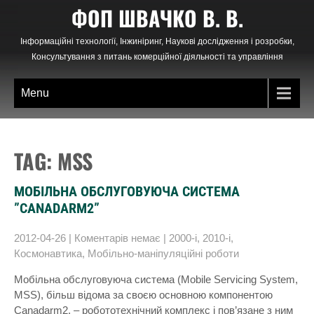
Skip
ФОП ШВАЧКО В. В.
to
content
Інформаційні технології, Інжиніринг, Наукові дослідження і розробки,
Консультування з питань комерційної діяльності та управління
Menu
TAG: MSS
МОБІЛЬНА ОБСЛУГОВУЮЧА СИСТЕМА
”CANADARM2”
2012-04-26
|
Коментарів немає
|
2000-і
,
2010-і
,
Космонавтика
,
Мобільно-маніпуляційні роботи
Мобільна обслуговуюча система (Mobile Servicing System,
MSS), більш відома за своєю основною компонентою
Canadarm2, – робототехнічний комплекс і пов’язане з ним