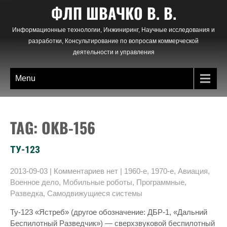
Skip
ФЛП ШВАЧКО В. В.
to
content
Информационные технологии, Инжиниринг, Научные исследования и
разработки, Консультирование по вопросам коммерческой
деятельности и управления
Menu
TAG: OKB-156
ТУ-123
2013-09-03
|
Комментариев нет
|
1960-е
,
1970-е
,
Авиация
,
Военное дело
,
Мобильные роботы
,
Программные
,
Разведка
,
Самодвижущиеся системы
Ту-123 «Ястреб» (другое обозначение: ДБР-1, «Дальний
Беспилотный Разведчик») — сверхзвуковой беспилотный