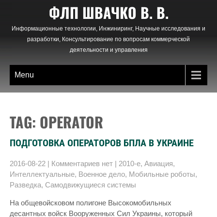
Skip
ФЛП ШВАЧКО В. В.
to
content
Информационные технологии, Инжиниринг, Научные исследования и
разработки, Консультирование по вопросам коммерческой
деятельности и управления
Menu
TAG: OPERATOR
ПОДГОТОВКА ОПЕРАТОРОВ БПЛА В УКРАИНЕ
2016-08-22
|
Комментариев нет
|
2010-е
,
Авиация
,
Интеллектуальные
,
Военное дело
,
Мобильные роботы
,
Разведка
,
Самодвижущиеся системы
На общевойсковом полигоне Высокомобильных
десантных войск Вооруженных Сил Украины, который