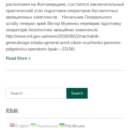
расположен на Житомирщине, состоялся заключительный
практический этап подготовки операторов беспилотных
авиационных комплексов. Начальник Генерального
штабу генерал армії Віктор Муженко перевірив підготовку
операторів безпілотних авіаційних комплексів
http://www.mil.gov.ua/news/2016/08/22/nachalnik-
generalnogo-shtabu-general-armii-viktor-muzhenko-pereviriv-
pidgotovku-operatoriv-bpak—23156/
Read More »
ЯЗЫК:
English
Українська
Російська