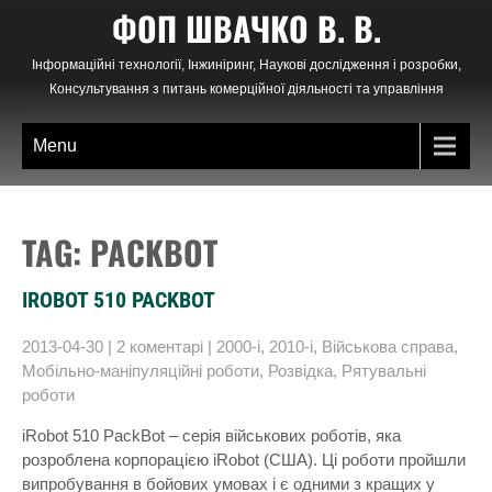
Skip
ФОП ШВАЧКО В. В.
to
content
Інформаційні технології, Інжиніринг, Наукові дослідження і розробки,
Консультування з питань комерційної діяльності та управління
Menu
TAG: PACKBOT
IROBOT 510 PACKBOT
2013-04-30
|
2 коментарі
|
2000-і
,
2010-і
,
Військова справа
,
Мобільно-маніпуляційні роботи
,
Розвідка
,
Рятувальні
роботи
iRobot 510 PackBot – серія військових роботів, яка
розроблена корпорацією iRobot (США). Ці роботи пройшли
випробування в бойових умовах і є одними з кращих у