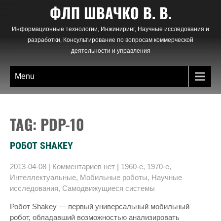
Skip
ФЛП ШВАЧКО В. В.
to
content
Информационные технологии, Инжиниринг, Научные исследования и
разработки, Консультирование по вопросам коммерческой
деятельности и управления
Menu
TAG: PDP-10
РОБОТ SHAKEY
2013-04-08
|
Комментариев нет
|
1960-е
,
1970-е
,
Интеллектуальные
,
Мобильные роботы
,
Научные
исследования
,
Самодвижущиеся системы
Робот Shakey — первый универсальный мобильный
робот, обладавший возможностью анализировать