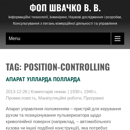
Skip
ФОП ШВАЧКО В. В.
to
content
Інформаційні технології, Інжиніринг, Наукові дослідження і розробки,
Консультування з питань комерційної діяльності та управління
Menu
TAG: POSITION-CONTROLLING
АПАРАТ УІЛЛАРДА ПОЛЛАРДА
2013-12-26
|
Коментарів немає
|
1930-і
,
1940-і
,
Промисловість
,
Маніпуляційні роботи
,
Програмні
Апарат управління положенням – пристрій для керування
рухом та позиціонування пульверизатора щодо
криволінійної поверхні (наприклад, – автомобільного
кузова чи іншої подібної конструкції), яка потребує