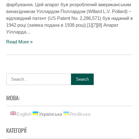
фарбування. Цей апарат був розроблений американським
винахідником Уіллардом Поллардом (Willard L.V. Pollard) –
відповідний патент (US Patent No. 2,286,571) був наданий в
1942 році (заявка подана в 1938 році).[1][7][8] Апарат
Уілларда…
Read More »
МОВА:
English
Українська
Російська
КАТЕГОРІЇ