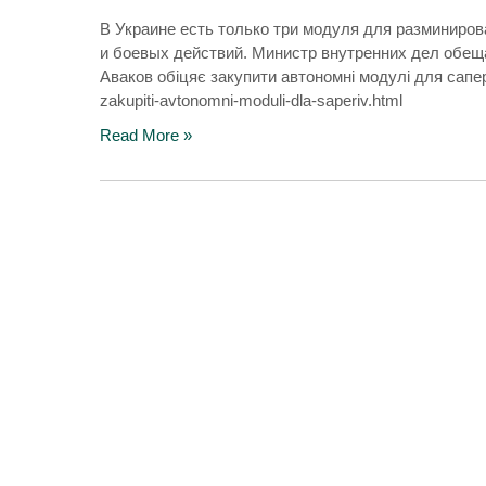
В Украине есть только три модуля для разминиров
и боевых действий. Министр внутренних дел обещ
Аваков обіцяє закупити автономні модулі для саперів
zakupiti-avtonomni-moduli-dla-saperiv.html
Read More »