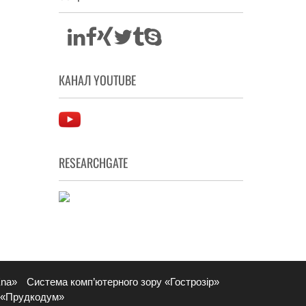
КАНАЛ YOUTUBE
RESEARCHGATE
Ena»
Система комп’ютерного зору «Гострозір»
 «Прудкодум»