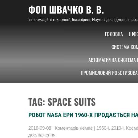
Skip
ФОП ШВАЧКО В. В.
to
content
Інформаційні технології, Інжиніринг, Наукові дослідження і р
ГОЛОВНА
ІНФ
СИСТЕМА КОМ
АВТОМАТИЧНА СИСТЕМА 
ПРОМИСЛОВИЙ РОБОТИЗОВА
TAG: SPACE SUITS
РОБОТ NASA ЕРИ 1960-Х ПРОДАЄТЬСЯ НА
2016-09-08
|
Коментарів немає
|
1960-і
,
2010-і
,
Косм
дослідження