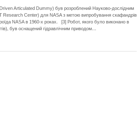
Driven Articulated Dummy) був розроблений Науково-дослідним
(IIT Research Center) для NASA з метою випробування скафандрів
оїда NASA в 1960-х роках. [3] Робот, якого було виконано в
унтів), був оснащений гідравлічним приводом…