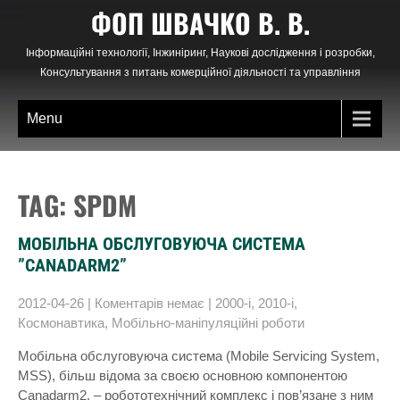
Skip
ФОП ШВАЧКО В. В.
to
content
Інформаційні технології, Інжиніринг, Наукові дослідження і розробки,
Консультування з питань комерційної діяльності та управління
Menu
TAG: SPDM
МОБІЛЬНА ОБСЛУГОВУЮЧА СИСТЕМА
”CANADARM2”
2012-04-26
|
Коментарів немає
|
2000-і
,
2010-і
,
Космонавтика
,
Мобільно-маніпуляційні роботи
Мобільна обслуговуюча система (Mobile Servicing System,
MSS), більш відома за своєю основною компонентою
Canadarm2, – робототехнічний комплекс і пов’язане з ним