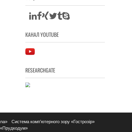
КАНАЛ YOUTUBE
RESEARCHGATE
Ena»
Система комп’ютерного зору «Гострозір»
 «Прудкодум»