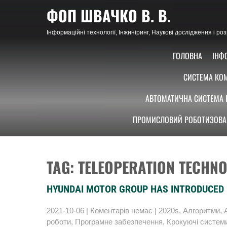
Skip
ФОП ШВАЧКО В. В.
to
content
Інформаційні технології, Інжиніринг, Наукові дослідження і р
ГОЛОВНА
ІНФ
СИСТЕМА КОМ
АВТОМАТИЧНА СИСТЕМА 
ПРОМИСЛОВИЙ РОБОТИЗОВА
TAG: TELEOPERATION TECHN
HYUNDAI MOTOR GROUP HAS INTRODUCED 
2021-10-06
|
Коментарів немає
|
2020s
,
Алгоритми
,
роботи
,
Програмне забезпечення
,
Крокуючі систем