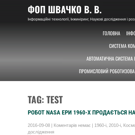
Skip
ФОП ШВАЧКО В. В.
to
content
Інформаційні технології, Інжиніринг, Наукові дослідження і р
ГОЛОВНА
ІНФ
СИСТЕМА КОМ
АВТОМАТИЧНА СИСТЕМА 
ПРОМИСЛОВИЙ РОБОТИЗОВА
TAG: TEST
РОБОТ NASA ЕРИ 1960-Х ПРОДАЄТЬСЯ НА
2016-09-08
|
Коментарів немає
|
1960-і
,
2010-і
,
Косм
дослідження