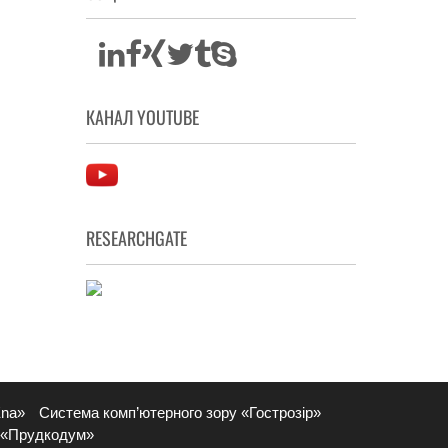
КАНАЛ YOUTUBE
RESEARCHGATE
Ena»
Система комп’ютерного зору «Гострозір»
 «Прудкодум»